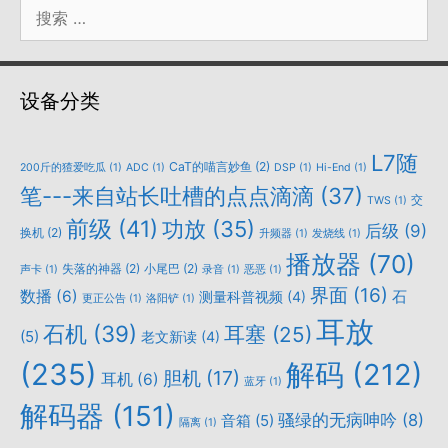
搜
索：
设备分类
L7随
CaT的喵言妙鱼
(2)
200斤的猹爱吃瓜
(1)
ADC
(1)
DSP
(1)
Hi-End
(1)
笔---来自站长吐槽的点点滴滴
(37)
交
TWS
(1)
前级
(41)
功放
(35)
后级
(9)
换机
(2)
升频器
(1)
发烧线
(1)
播放器
(70)
失落的神器
(2)
小尾巴
(2)
声卡
(1)
录音
(1)
恶恶
(1)
界面
(16)
数播
(6)
石
测量科普视频
(4)
更正公告
(1)
洛阳铲
(1)
耳放
石机
(39)
耳塞
(25)
(5)
老文新读
(4)
(235)
解码
(212)
胆机
(17)
耳机
(6)
蓝牙
(1)
解码器
(151)
骚绿的无病呻吟
(8)
音箱
(5)
隔离
(1)