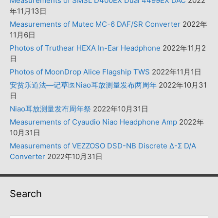
Measurements of SMSL D400EX Dual 4499EX DAC
2022
年11月13日
Measurements of Mutec MC-6 DAF/SR Converter
2022年
11月6日
Photos of Truthear HEXA In-Ear Headphone
2022年11月2
日
Photos of MoonDrop Alice Flagship TWS
2022年11月1日
安贫乐道法—记草医Niao耳放测量发布两周年
2022年10月31
日
Niao耳放测量发布周年祭
2022年10月31日
Measurements of Cyaudio Niao Headphone Amp
2022年
10月31日
Measurements of VEZZOSO DSD-NB Discrete Δ-Σ D/A
Converter
2022年10月31日
Search