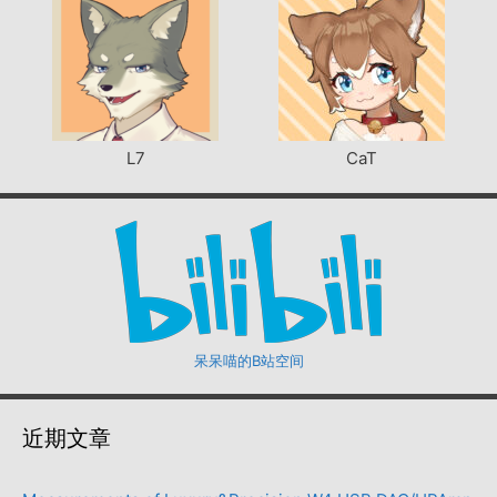
L7
CaT
呆呆喵的B站空间
近期文章