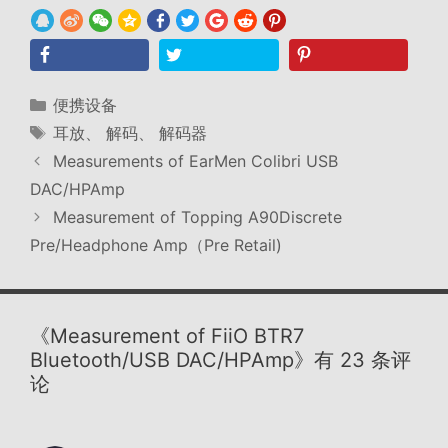
分
便携设备
类
标
耳放
、
解码
、
解码器
签
Measurements of EarMen Colibri USB
DAC/HPAmp
Measurement of Topping A90Discrete
Pre/Headphone Amp（Pre Retail)
《Measurement of FiiO BTR7
Bluetooth/USB DAC/HPAmp》有 23 条评
论