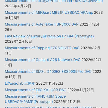
Measurements of Luxury&Precision W4 USB DAC/HPAmp
2023年4月22日
Measurements of MBQuart MB21P USBDAC/HPAmp
2023
年1月6日
Measurements of Astell&Kern SP3000 DAP
2022年12月
26日
Fast Review of Luxury&Precision E7 DAP(Prototype)
2022年12月16日
Measurements of Topping E70 VELVET DAC
2022年12月
11日
Measurements of Gustard A26 Network DAC
2022年12月
10日
Measurements of SMSL D400ES ESS9039Pro DAC
2022
年12月1日
L7Audiolab 三周年
2022年11月22日
Measurements of FiiO KA1 USB DAC
2022年11月21日
Measurements of TANCHJIM Space
USBDAC/HPAMP(Prototype)
2022年11月21日