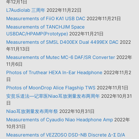
年12月1日
L7Audiolab 三周年
2022年11月22日
Measurements of FiiO KA1 USB DAC
2022年11月21日
Measurements of TANCHJIM Space
USBDAC/HPAMP(Prototype)
2022年11月21日
Measurements of SMSL D400EX Dual 4499EX DAC
2022
年11月13日
Measurements of Mutec MC-6 DAF/SR Converter
2022年
11月6日
Photos of Truthear HEXA In-Ear Headphone
2022年11月2
日
Photos of MoonDrop Alice Flagship TWS
2022年11月1日
安贫乐道法—记草医Niao耳放测量发布两周年
2022年10月31
日
Niao耳放测量发布周年祭
2022年10月31日
Measurements of Cyaudio Niao Headphone Amp
2022年
10月31日
Measurements of VEZZOSO DSD-NB Discrete Δ-Σ D/A