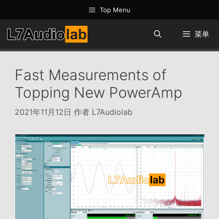
跳
Top Menu
至
内
菜单
容
Fast Measurements of
Topping New PowerAmp
2021年11月12日
作者
L7Audiolab