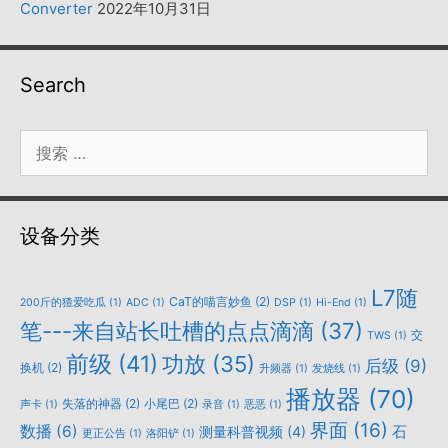
Converter
2022年10月31日
Search
搜
索：
设备分类
L7随
CaT的喵言妙鱼
(2)
200斤的猹爱吃瓜
(1)
ADC
(1)
DSP
(1)
Hi-End
(1)
笔---来自站长吐槽的点点滴滴
(37)
交
TWS
(1)
前级
(41)
功放
(35)
后级
(9)
换机
(2)
升频器
(1)
发烧线
(1)
播放器
(70)
失落的神器
(2)
小尾巴
(2)
声卡
(1)
录音
(1)
恶恶
(1)
界面
(16)
数播
(6)
石
测量科普视频
(4)
更正公告
(1)
洛阳铲
(1)