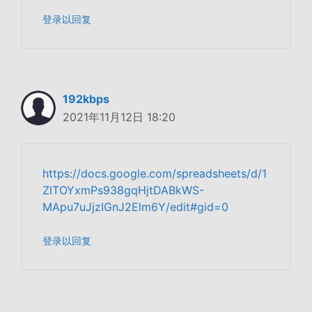
登录以回复
192kbps
2021年11月12日 18:20
https://docs.google.com/spreadsheets/d/1
ZlTOYxmPs938gqHjtDABkWS-
MApu7uJjzIGnJ2Elm6Y/edit#gid=0
登录以回复