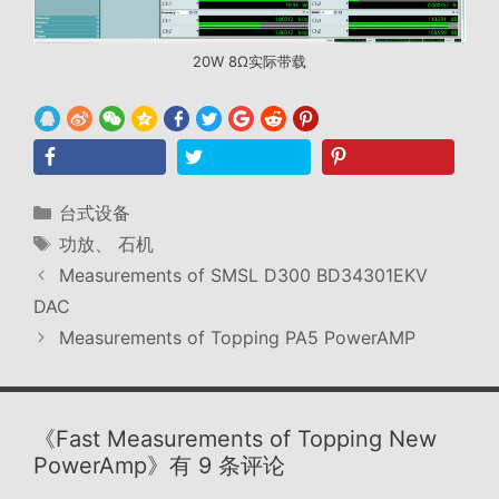
20W 8Ω实际带载
分
台式设备
类
标
功放
、
石机
签
Measurements of SMSL D300 BD34301EKV
DAC
Measurements of Topping PA5 PowerAMP
《Fast Measurements of Topping New
PowerAmp》有 9 条评论