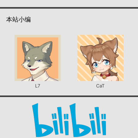
本站小编
L7
CaT