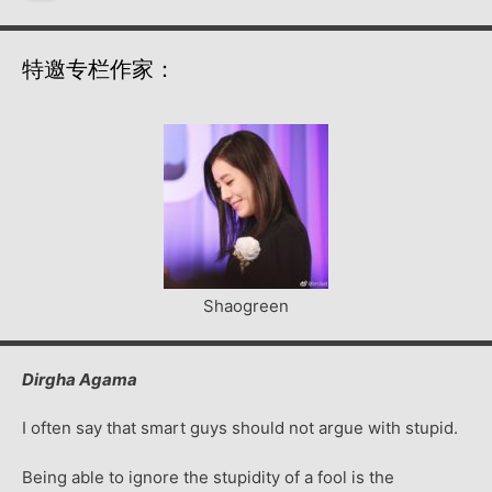
特邀专栏作家：
Shaogreen
Dirgha Agama
I often say that smart guys should not argue with stupid.
Being able to ignore the stupidity of a fool is the