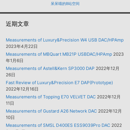
呆呆喵的B站空间
近期文章
Measurements of Luxury&Precision W4 USB DAC/HPAmp
2023年4月22日
Measurements of MBQuart MB21P USBDAC/HPAmp
2023
年1月6日
Measurements of Astell&Kern SP3000 DAP
2022年12月
26日
Fast Review of Luxury&Precision E7 DAP(Prototype)
2022年12月16日
Measurements of Topping E70 VELVET DAC
2022年12月
11日
Measurements of Gustard A26 Network DAC
2022年12月
10日
Measurements of SMSL D400ES ESS9039Pro DAC
2022