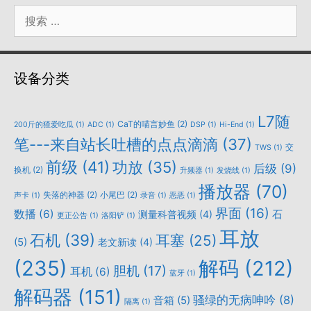
搜
索：
设备分类
L7随
CaT的喵言妙鱼
(2)
200斤的猹爱吃瓜
(1)
ADC
(1)
DSP
(1)
Hi-End
(1)
笔---来自站长吐槽的点点滴滴
(37)
交
TWS
(1)
前级
(41)
功放
(35)
后级
(9)
换机
(2)
升频器
(1)
发烧线
(1)
播放器
(70)
失落的神器
(2)
小尾巴
(2)
声卡
(1)
录音
(1)
恶恶
(1)
界面
(16)
数播
(6)
石
测量科普视频
(4)
更正公告
(1)
洛阳铲
(1)
耳放
石机
(39)
耳塞
(25)
(5)
老文新读
(4)
(235)
解码
(212)
胆机
(17)
耳机
(6)
蓝牙
(1)
解码器
(151)
骚绿的无病呻吟
(8)
音箱
(5)
隔离
(1)