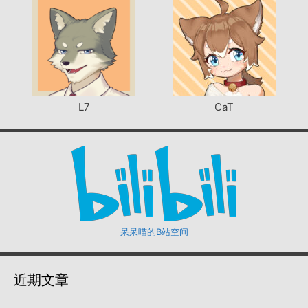
L7
CaT
呆呆喵的B站空间
近期文章