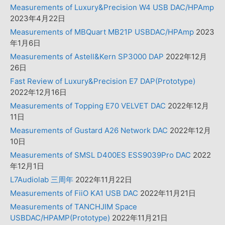
Measurements of Luxury&Precision W4 USB DAC/HPAmp
2023年4月22日
Measurements of MBQuart MB21P USBDAC/HPAmp
2023
年1月6日
Measurements of Astell&Kern SP3000 DAP
2022年12月
26日
Fast Review of Luxury&Precision E7 DAP(Prototype)
2022年12月16日
Measurements of Topping E70 VELVET DAC
2022年12月
11日
Measurements of Gustard A26 Network DAC
2022年12月
10日
Measurements of SMSL D400ES ESS9039Pro DAC
2022
年12月1日
L7Audiolab 三周年
2022年11月22日
Measurements of FiiO KA1 USB DAC
2022年11月21日
Measurements of TANCHJIM Space
USBDAC/HPAMP(Prototype)
2022年11月21日