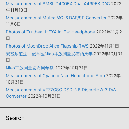
Measurements of SMSL D400EX Dual 4499EX DAC
2022
年11月13日
Measurements of Mutec MC-6 DAF/SR Converter
2022年
11月6日
Photos of Truthear HEXA In-Ear Headphone
2022年11月2
日
Photos of MoonDrop Alice Flagship TWS
2022年11月1日
安贫乐道法—记草医Niao耳放测量发布两周年
2022年10月31
日
Niao耳放测量发布周年祭
2022年10月31日
Measurements of Cyaudio Niao Headphone Amp
2022年
10月31日
Measurements of VEZZOSO DSD-NB Discrete Δ-Σ D/A
Converter
2022年10月31日
Search