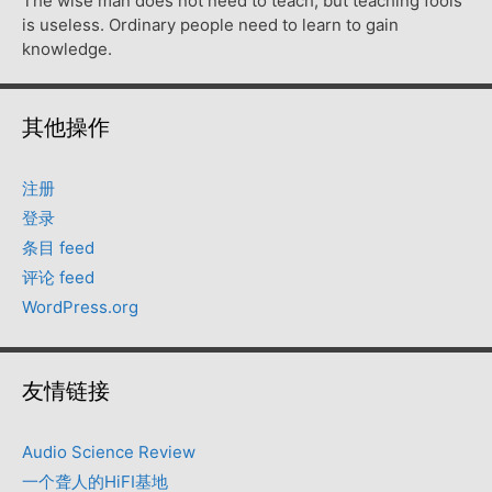
The wise man does not need to teach, but teaching fools
is useless. Ordinary people need to learn to gain
knowledge.
其他操作
注册
登录
条目 feed
评论 feed
WordPress.org
友情链接
Audio Science Review
一个聋人的HiFI基地