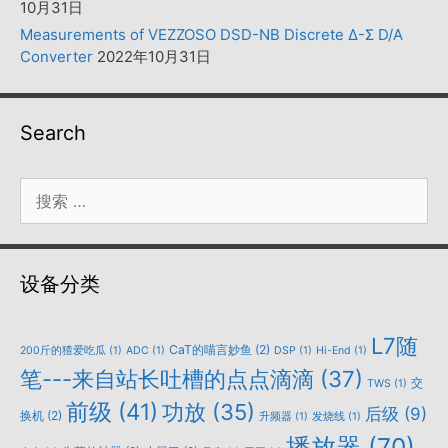
10月31日
Measurements of VEZZOSO DSD-NB Discrete Δ-Σ D/A
Converter
2022年10月31日
Search
搜
索：
设备分类
L7随
CaT的喵言妙鱼
(2)
200斤的猹爱吃瓜
(1)
ADC
(1)
DSP
(1)
Hi-End
(1)
笔---来自站长吐槽的点点滴滴
(37)
交
TWS
(1)
前级
(41)
功放
(35)
后级
(9)
换机
(2)
升频器
(1)
发烧线
(1)
播放器
(70)