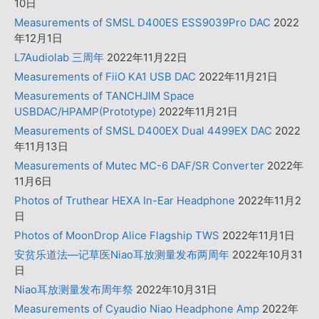
10日
Measurements of SMSL D400ES ESS9039Pro DAC
2022
年12月1日
L7Audiolab 三周年
2022年11月22日
Measurements of FiiO KA1 USB DAC
2022年11月21日
Measurements of TANCHJIM Space
USBDAC/HPAMP(Prototype)
2022年11月21日
Measurements of SMSL D400EX Dual 4499EX DAC
2022
年11月13日
Measurements of Mutec MC-6 DAF/SR Converter
2022年
11月6日
Photos of Truthear HEXA In-Ear Headphone
2022年11月2
日
Photos of MoonDrop Alice Flagship TWS
2022年11月1日
安贫乐道法—记草医Niao耳放测量发布两周年
2022年10月31
日
Niao耳放测量发布周年祭
2022年10月31日
Measurements of Cyaudio Niao Headphone Amp
2022年