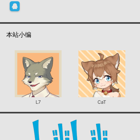
本站小编
L7
CaT