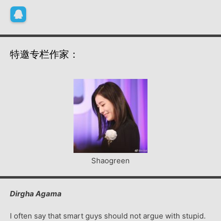
特邀专栏作家：
Shaogreen
Dirgha Agama
I often say that smart guys should not argue with stupid.