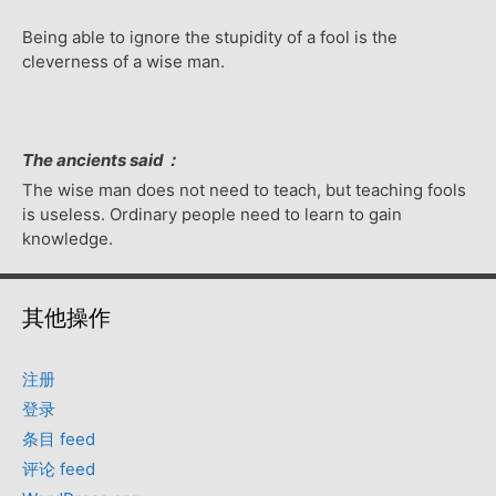
Being able to ignore the stupidity of a fool is the
cleverness of a wise man.
The ancients said：
The wise man does not need to teach, but teaching fools
is useless. Ordinary people need to learn to gain
knowledge.
其他操作
注册
登录
条目 feed
评论 feed