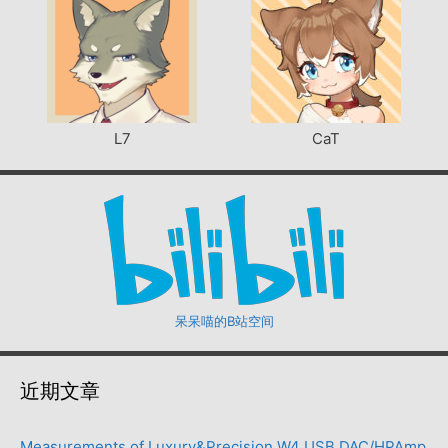
L7
CaT
呆呆喵的B站空间
近期文章
Measurements of Luxury&Precision W4 USB DAC/HPAmp