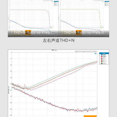
THD+N-Ratio-vs-Freq-L
THD+N-Ratio-vs-Freq-R
左右声道THD+N