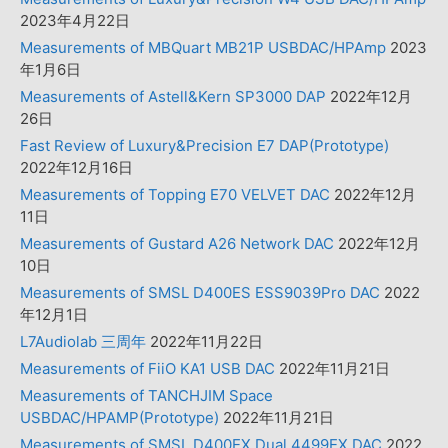
2023年4月22日
Measurements of MBQuart MB21P USBDAC/HPAmp
2023
年1月6日
Measurements of Astell&Kern SP3000 DAP
2022年12月
26日
Fast Review of Luxury&Precision E7 DAP(Prototype)
2022年12月16日
Measurements of Topping E70 VELVET DAC
2022年12月
11日
Measurements of Gustard A26 Network DAC
2022年12月
10日
Measurements of SMSL D400ES ESS9039Pro DAC
2022
年12月1日
L7Audiolab 三周年
2022年11月22日
Measurements of FiiO KA1 USB DAC
2022年11月21日
Measurements of TANCHJIM Space
USBDAC/HPAMP(Prototype)
2022年11月21日
Measurements of SMSL D400EX Dual 4499EX DAC
2022