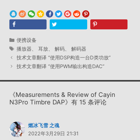
分
便携设备
类
标
播放器
、
耳放
、
解码
、
解码器
签
技术文章翻译 “使用DSP构造一台D类功放”
技术文章翻译 “使用PWM输出构造DAC”
《Measurements & Review of Cayin
N3Pro Timbre DAP》有 15 条评论
燃冰飞雪 之魂
2022年3月29日 21:31