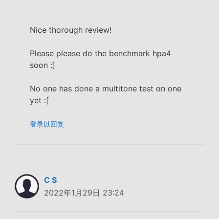
Nice thorough review!
Please please do the benchmark hpa4
soon :]
No one has done a multitone test on one
yet :[
登录以回复
C S
2022年1月29日 23:24