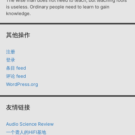
The wise man does not need to teach, but teaching fools
is useless. Ordinary people need to learn to gain
knowledge.
其他操作
注册
登录
条目 feed
评论 feed
WordPress.org
友情链接
Audio Science Review
一个聋人的HiFI基地