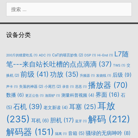
搜
索：
设备分类
L7随
CaT的喵言妙鱼
(2)
200斤的猹爱吃瓜
(1)
ADC
(1)
DSP
(1)
Hi-End
(1)
笔---来自站长吐槽的点点滴滴
(37)
交
TWS
(1)
前级
(41)
功放
(35)
后级
(9)
换机
(2)
升频器
(1)
发烧线
(1)
播放器
(70)
失落的神器
(2)
小尾巴
(2)
声卡
(1)
录音
(1)
恶恶
(1)
界面
(16)
数播
(6)
石
测量科普视频
(4)
更正公告
(1)
洛阳铲
(1)
耳放
石机
(39)
耳塞
(25)
(5)
老文新读
(4)
(235)
解码
(212)
胆机
(17)
耳机
(6)
蓝牙
(1)
解码器
(151)
骚绿的无病呻吟
(8)
音箱
(5)
隔离
(1)