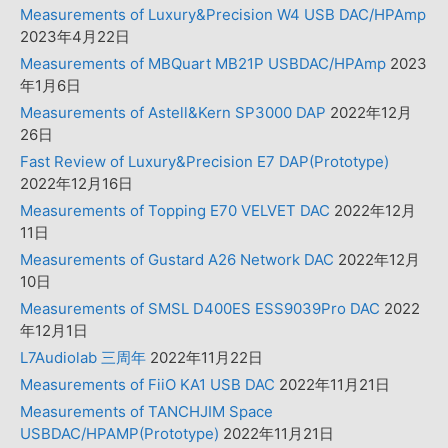
Measurements of Luxury&Precision W4 USB DAC/HPAmp
2023年4月22日
Measurements of MBQuart MB21P USBDAC/HPAmp
2023
年1月6日
Measurements of Astell&Kern SP3000 DAP
2022年12月
26日
Fast Review of Luxury&Precision E7 DAP(Prototype)
2022年12月16日
Measurements of Topping E70 VELVET DAC
2022年12月
11日
Measurements of Gustard A26 Network DAC
2022年12月
10日
Measurements of SMSL D400ES ESS9039Pro DAC
2022
年12月1日
L7Audiolab 三周年
2022年11月22日
Measurements of FiiO KA1 USB DAC
2022年11月21日
Measurements of TANCHJIM Space
USBDAC/HPAMP(Prototype)
2022年11月21日