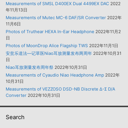
Measurements of SMSL D400EX Dual 4499EX DAC
2022
年11月13日
Measurements of Mutec MC-6 DAF/SR Converter
2022年
11月6日
Photos of Truthear HEXA In-Ear Headphone
2022年11月2
日
Photos of MoonDrop Alice Flagship TWS
2022年11月1日
安贫乐道法—记草医Niao耳放测量发布两周年
2022年10月31
日
Niao耳放测量发布周年祭
2022年10月31日
Measurements of Cyaudio Niao Headphone Amp
2022年
10月31日
Measurements of VEZZOSO DSD-NB Discrete Δ-Σ D/A
Converter
2022年10月31日
Search