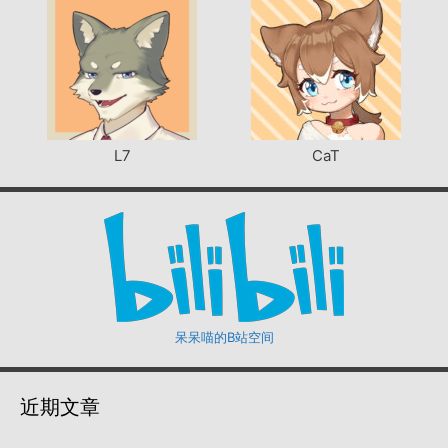
L7
CaT
呆呆喵的B站空间
近期文章