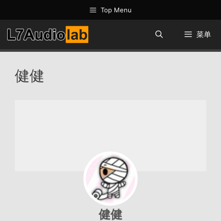
跳
Top Menu
至
内
菜单
容
健健
健健