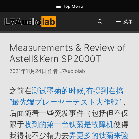
跳
Top Menu
至
内
菜单
容
Measurements & Review of
Astell&Kern SP2000T
2021年11月24日
作者
L7Audiolab
之前在
测试墨菊的时候,有提到在搞
“最先端プレーヤーテスト大作戦”
，
后面随着一些突发事件（包括但不仅
限于
收到的第一台钛菊是故障机
使得
我得花不少精力去
弄更多的钛菊来验