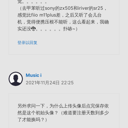
觉。。。。。。
（去甲苯听过sony的zx505和iriver的sr25，
感觉比fiio m11plus差，之后又听了会儿台
机，觉得便携压根不能听，这么看起来，我确
实还没🐉。。。。。。扑哧~）
登录以回复
Music i
2021年11月24日 22:25
另外求问一下，为什么上传头像后点完保存依
然是这个初始头像？（难道要注册天数到多少
了才能换吗？）