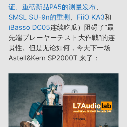
证、
重磅新品PA5的测量发布
、
SMSL SU-9n的重测
、
FiiO KA3
和
iBasso DC05
连续吃瓜）阻碍了“最
先端プレーヤーテスト大作戦”的连
贯性。但是无论如何，今天下一场
Astell&Kern SP2000T 来了：