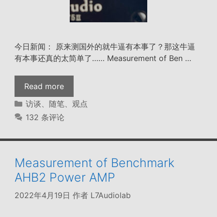
今日新闻： 原来测国外的就牛逼有本事了？那这牛逼
有本事还真的太简单了…… Measurement of Ben …
一
Read more
而
分
访谈、随笔、观点
再
类
132 条评论
再
而
三
三
Measurement of Benchmark
而
AHB2 Power AMP
四
2022年4月19日
作者
L7Audiolab