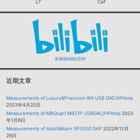
L7
CaT
呆呆喵的B站空间
近期文章
Measurements of Luxury&Precision W4 USB DAC/HPAmp
2023年4月22日
Measurements of MBQuart MB21P USBDAC/HPAmp
2023
年1月6日
Measurements of Astell&Kern SP3000 DAP
2022年12月
26日