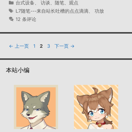
分
台式设备
、
访谈、随笔、观点
类
标
L7随笔---来自站长吐槽的点点滴滴
、
功放
签
12 条评论
页
页
页
←
上一页
1
2
3
下一页
→
面
面
面
本站小编