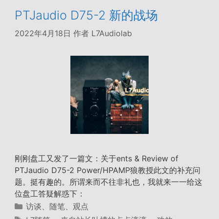
PTJaudio D75-2 新的战场
2022年4月18日
作者
L7Audiolab
刚刚盘工又发了一篇文：关于ents & Review of
PTJaudio D75-2 Power/HPAMP狼教授此文的补充问
题。挺有趣的。所谓来而不往非礼也，我就来一一给这
位盘工答疑解惑下：
分
访谈、随笔、观点
类
标