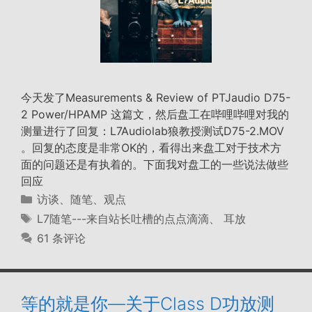
今天发了Measurements & Review of PTJaudio D75-
2 Power/HPAMP 这篇文，然后盘工在哔哩哔哩对我的
测量进行了回复：L7Audiolab狼教授测试D75-2.MOV
。回复的态度是非常OK的，看得出来盘工对于技术方
面的问题还是有执着的。下面我对盘工的一些说法做些
回应
分
访谈、随笔、观点
类
标
L7随笔---来自站长吐槽的点点滴滴
、
耳放
签
61 条评论
等的就是你—关于Class D功放测