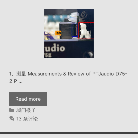
1、测量 Measurements & Review of PTJaudio D75-
2 P …
PTJaudio
Read more
闹
分
城门楼子
剧
类
13 条评论
集