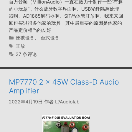
百万音频（MillionAudio）一直在致力于制作一些“有趣
的小玩意”，什么蓝牙数字界面啊、USB光纤隔离处理
器啊、AD1865解码器啊、SIT晶体管耳放啊。我来来回
回也买过很多他家的玩具，其中最重要的原因是他家的
产品定价相当的友好
分
便携设备
、
台式设备
类
标
耳放
签
27 条评论
MP7770 2 x 45W Class-D Audio
Amplifier
2022年4月19日
作者
L7Audiolab