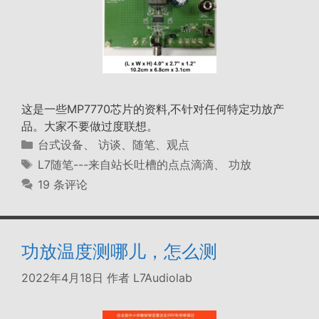
这是一些MP7770芯片的资料,不针对任何特定功放产
品。大家不要做过度联想。
分
台式设备
、
访谈、随笔、观点
类
标
L7随笔---来自站长吐槽的点点滴滴
、
功放
签
19 条评论
功放温度测哪儿，怎么测
2022年4月18日
作者
L7Audiolab