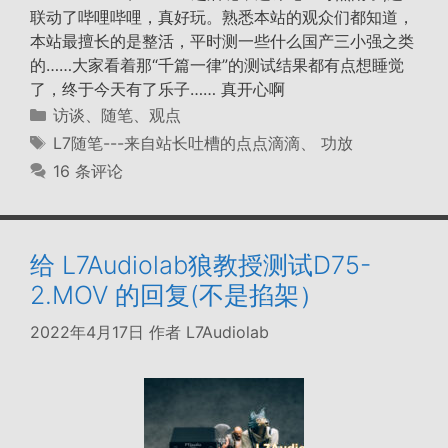
联动了哔哩哔哩，真好玩。熟悉本站的观众们都知道，
本站最擅长的是整活，平时测一些什么国产三小强之类
的……大家看着那“千篇一律”的测试结果都有点想睡觉
了，终于今天有了乐子…… 真开心啊
分
访谈、随笔、观点
类
标
L7随笔---来自站长吐槽的点点滴滴
、
功放
签
16 条评论
给 L7Audiolab狼教授测试D75-
2.MOV 的回复(不是掐架）
2022年4月17日
作者
L7Audiolab