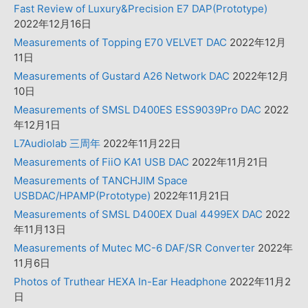
Fast Review of Luxury&Precision E7 DAP(Prototype)
2022年12月16日
Measurements of Topping E70 VELVET DAC
2022年12月
11日
Measurements of Gustard A26 Network DAC
2022年12月
10日
Measurements of SMSL D400ES ESS9039Pro DAC
2022
年12月1日
L7Audiolab 三周年
2022年11月22日
Measurements of FiiO KA1 USB DAC
2022年11月21日
Measurements of TANCHJIM Space
USBDAC/HPAMP(Prototype)
2022年11月21日
Measurements of SMSL D400EX Dual 4499EX DAC
2022
年11月13日
Measurements of Mutec MC-6 DAF/SR Converter
2022年
11月6日
Photos of Truthear HEXA In-Ear Headphone
2022年11月2
日