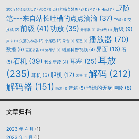
L7随
CaT的喵言妙鱼
(2)
200斤的猹爱吃瓜
(1)
ADC
(1)
DSP
(1)
Hi-End
(1)
笔---来自站长吐槽的点点滴滴
(37)
交
TWS
(1)
前级
(41)
功放
(35)
后级
(9)
换机
(2)
升频器
(1)
发烧线
(1)
播放器
(70)
失落的神器
(2)
小尾巴
(2)
声卡
(1)
录音
(1)
恶恶
(1)
界面
(16)
数播
(6)
石
测量科普视频
(4)
更正公告
(1)
洛阳铲
(1)
耳放
石机
(39)
耳塞
(25)
(5)
老文新读
(4)
(235)
解码
(212)
胆机
(17)
耳机
(6)
蓝牙
(1)
解码器
(151)
骚绿的无病呻吟
(8)
音箱
(5)
隔离
(1)
文章归档
2023 年 4 月
(1)
2023 年 1 月
(1)