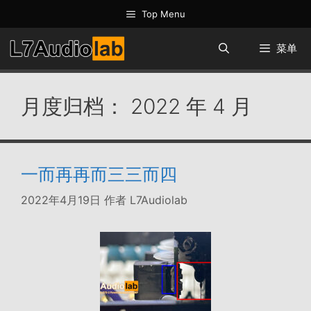
跳
Top Menu
至
内
菜单
容
月度归档：
2022 年 4 月
一而再再而三三而四
2022年4月19日
作者
L7Audiolab