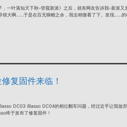
子，一叶落知天下秋–管窥新派》之后，就有网友告诉我–新派又
异很大啊……于是在百无聊赖之余，我去稍微看了下。发现……的
4相位修复固件来临！
sso DC03 iBasso DC04的相位翻车问题，经过近乎让我放
asso终于发布了修复固件！