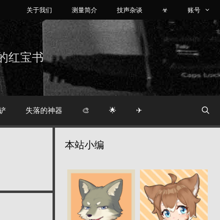
关于我们
测量简介
技声杂谈
☣
账号
烧友的红宝书
铲
失落的神器
🎨
🌟
✈
本站小编