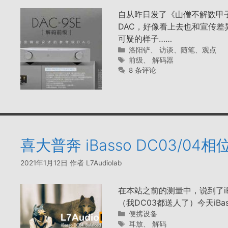
自从昨日发了《山僧不解数甲
DAC，好像看上去也和宣传差
可疑的样子……
分
洛阳铲
、
访谈、随笔、观点
类
标
前级
、
解码器
签
8 条评论
喜大普奔 iBasso DC03/0
2021年1月12日
作者
L7Audiolab
在本站之前的测量中，说到了iBa
（我DC03都送人了）今天iB
分
便携设备
类
标
耳放
、
解码