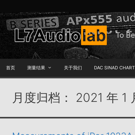
跳
至
内
容
To 
首页
测量结果
关于我们
DAC SINAD CHAR
月度归档：
2021 年 1