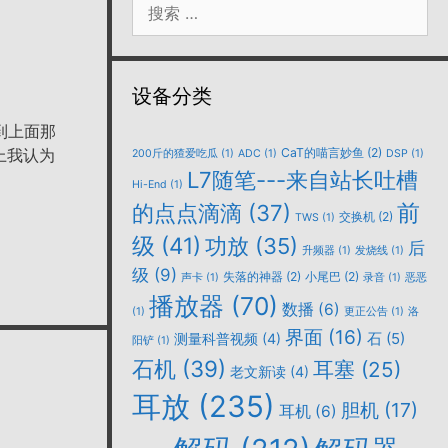
索：
设备分类
虑到上面那
上我认为
CaT的喵言妙鱼
(2)
200斤的猹爱吃瓜
(1)
ADC
(1)
DSP
(1)
L7随笔---来自站长吐槽
Hi-End
(1)
的点点滴滴
(37)
前
交换机
(2)
TWS
(1)
级
(41)
功放
(35)
后
升频器
(1)
发烧线
(1)
级
(9)
失落的神器
(2)
小尾巴
(2)
声卡
(1)
录音
(1)
恶恶
播放器
(70)
数播
(6)
(1)
更正公告
(1)
洛
界面
(16)
石
(5)
测量科普视频
(4)
阳铲
(1)
石机
(39)
耳塞
(25)
老文新读
(4)
耳放
(235)
胆机
(17)
耳机
(6)