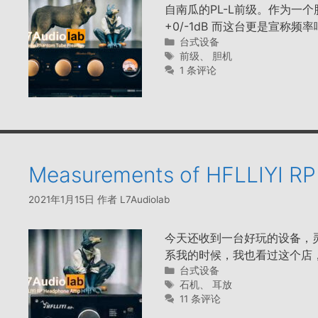
自南瓜的PL-L前级。作为一个
+0/-1dB 而这台更是宣称频率响应
分
台式设备
类
标
前级
、
胆机
签
1 条评论
Measurements of HFLLIYI R
2021年1月15日
作者
L7Audiolab
今天还收到一台好玩的设备，灵
系我的时候，我也看过这个店
分
台式设备
类
标
石机
、
耳放
签
11 条评论