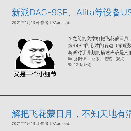
新派DAC-9SE、Alita等设备
2021年1月13日
作者
L7Audiolab
在之前的文章解把飞花蒙日月，不
张48Pin的芯片的右边（靠近
新派对于升频的描述应该是真的
分
洛阳铲
、
访谈、随笔、观点
类
12 条评论
解把飞花蒙日月，不知天地有清霜–新
2021年1月13日
作者
L7Audiolab