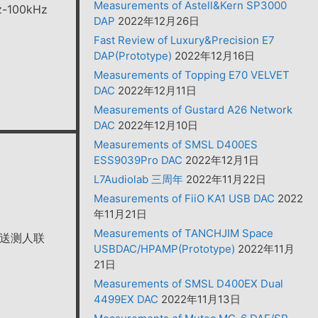
Measurements of Astell&Kern SP3000
00kHz
DAP
2022年12月26日
Fast Review of Luxury&Precision E7
DAP(Prototype)
2022年12月16日
Measurements of Topping E70 VELVET
DAC
2022年12月11日
Measurements of Gustard A26 Network
DAC
2022年12月10日
Measurements of SMSL D400ES
ESS9039Pro DAC
2022年12月1日
L7Audiolab 三周年
2022年11月22日
Measurements of FiiO KA1 USB DAC
2022
年11月21日
Measurements of TANCHJIM Space
前送测人联
USBDAC/HPAMP(Prototype)
2022年11月
21日
Measurements of SMSL D400EX Dual
4499EX DAC
2022年11月13日