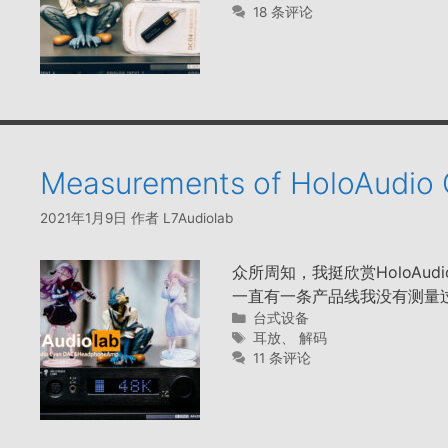
签
18 条评论
Measurements of HoloAudi
2021年1月9日
作者
L7Audiolab
众所周知，我挺欣赏HoloAud
一直有一条产品线我没有测量
分
台式设备
类
标
耳放
、
解码
签
11 条评论