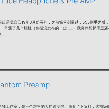
A Tube Headphone & Pre AMP
级是我自己19年3月份买的，之前简单测量过，555到手之后
前一阵测了几个胆机（包括没发布的一些……）我突然想起库里还
来……
hantom Preamp
音频工作室，是一个群里的大佬送测的。我看了下资料，这前级