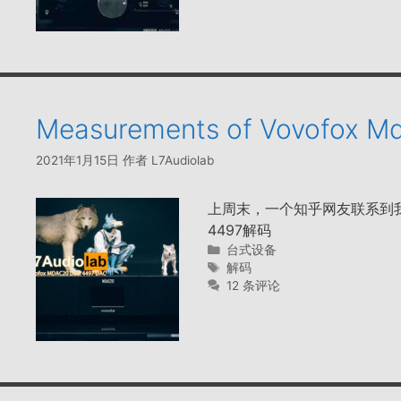
Measurements of Vovofox M
2021年1月15日
作者
L7Audiolab
上周末，一个知乎网友联系到我，
4497解码
分
台式设备
类
标
解码
签
12 条评论