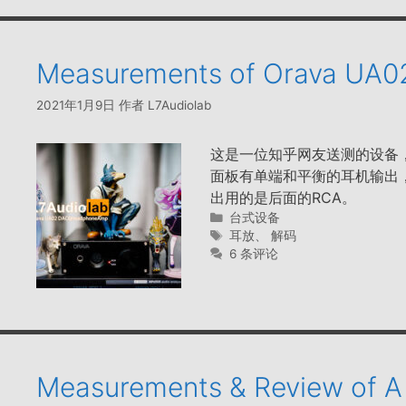
Measurements of Orava U
2021年1月9日
作者
L7Audiolab
这是一位知乎网友送测的设备
面板有单端和平衡的耳机输出
出用的是后面的RCA。
分
台式设备
类
标
耳放
、
解码
签
6 条评论
Measurements & Review of 