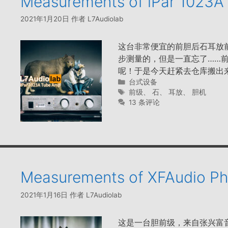
Measurements of iPar 1023
2021年1月20日
作者
L7Audiolab
这台非常便宜的前胆后石耳放前
步测量的，但是一直忘了……
呢！于是今天赶紧去仓库搬出
分
台式设备
类
标
前级
、
石
、
耳放
、
胆机
签
13 条评论
Measurements of XFAudio P
2021年1月16日
作者
L7Audiolab
这是一台胆前级，来自张兴富