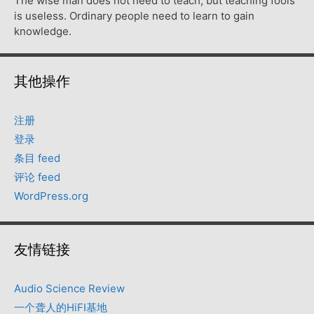
The wise man does not need to teach, but teaching fools
is useless. Ordinary people need to learn to gain
knowledge.
其他操作
注册
登录
条目 feed
评论 feed
WordPress.org
友情链接
Audio Science Review
一个聋人的HiFI基地