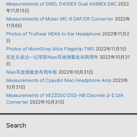
Measurements of SMSL D400EX Dual 4499EX DAC
2022
年11月13日
Measurements of Mutec MC-6 DAF/SR Converter
2022年
11月6日
Photos of Truthear HEXA In-Ear Headphone
2022年11月2
日
Photos of MoonDrop Alice Flagship TWS
2022年11月1日
安贫乐道法—记草医Niao耳放测量发布两周年
2022年10月31
日
Niao耳放测量发布周年祭
2022年10月31日
Measurements of Cyaudio Niao Headphone Amp
2022年
10月31日
Measurements of VEZZOSO DSD-NB Discrete Δ-Σ D/A
Converter
2022年10月31日
Search