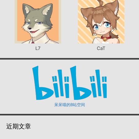
L7
CaT
呆呆喵的B站空间
近期文章