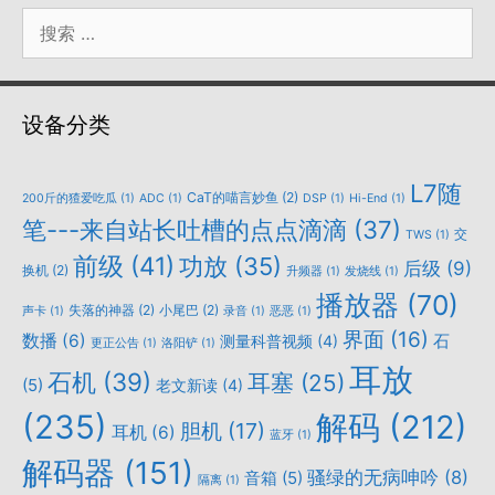
搜
索：
设备分类
L7随
CaT的喵言妙鱼
(2)
200斤的猹爱吃瓜
(1)
ADC
(1)
DSP
(1)
Hi-End
(1)
笔---来自站长吐槽的点点滴滴
(37)
交
TWS
(1)
前级
(41)
功放
(35)
后级
(9)
换机
(2)
升频器
(1)
发烧线
(1)
播放器
(70)
失落的神器
(2)
小尾巴
(2)
声卡
(1)
录音
(1)
恶恶
(1)
界面
(16)
数播
(6)
石
测量科普视频
(4)
更正公告
(1)
洛阳铲
(1)
耳放
石机
(39)
耳塞
(25)
(5)
老文新读
(4)
(235)
解码
(212)
胆机
(17)
耳机
(6)
蓝牙
(1)
解码器
(151)
骚绿的无病呻吟
(8)
音箱
(5)
隔离
(1)