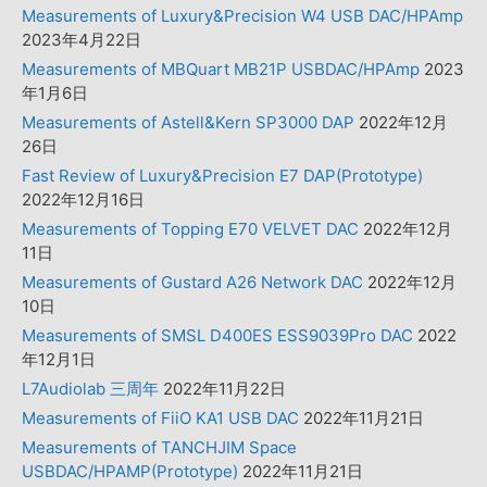
Measurements of Luxury&Precision W4 USB DAC/HPAmp
2023年4月22日
Measurements of MBQuart MB21P USBDAC/HPAmp
2023
年1月6日
Measurements of Astell&Kern SP3000 DAP
2022年12月
26日
Fast Review of Luxury&Precision E7 DAP(Prototype)
2022年12月16日
Measurements of Topping E70 VELVET DAC
2022年12月
11日
Measurements of Gustard A26 Network DAC
2022年12月
10日
Measurements of SMSL D400ES ESS9039Pro DAC
2022
年12月1日
L7Audiolab 三周年
2022年11月22日
Measurements of FiiO KA1 USB DAC
2022年11月21日
Measurements of TANCHJIM Space
USBDAC/HPAMP(Prototype)
2022年11月21日