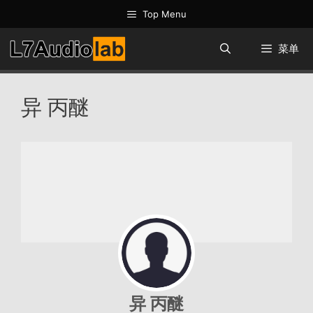
跳
Top Menu
至
内
菜单
容
异 丙醚
异 丙醚