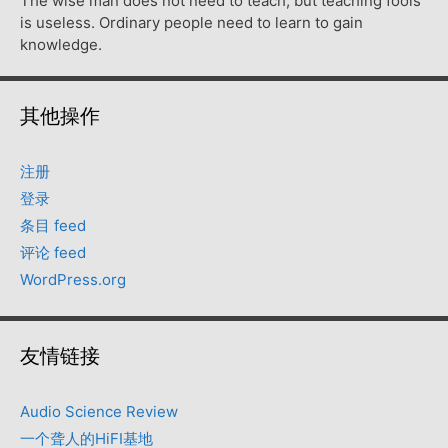
The wise man does not need to teach, but teaching fools
is useless. Ordinary people need to learn to gain
knowledge.
其他操作
注册
登录
条目 feed
评论 feed
WordPress.org
友情链接
Audio Science Review
一个聋人的HiFI基地