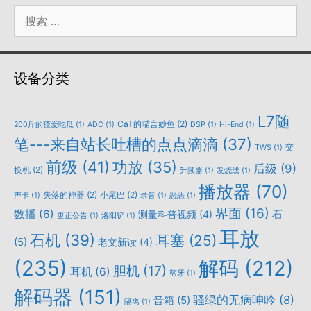
搜
索：
设备分类
L7随
CaT的喵言妙鱼
(2)
200斤的猹爱吃瓜
(1)
ADC
(1)
DSP
(1)
Hi-End
(1)
笔---来自站长吐槽的点点滴滴
(37)
交
TWS
(1)
前级
(41)
功放
(35)
后级
(9)
换机
(2)
升频器
(1)
发烧线
(1)
播放器
(70)
失落的神器
(2)
小尾巴
(2)
声卡
(1)
录音
(1)
恶恶
(1)
界面
(16)
数播
(6)
石
测量科普视频
(4)
更正公告
(1)
洛阳铲
(1)
耳放
石机
(39)
耳塞
(25)
(5)
老文新读
(4)
(235)
解码
(212)
胆机
(17)
耳机
(6)
蓝牙
(1)
解码器
(151)
骚绿的无病呻吟
(8)
音箱
(5)
隔离
(1)