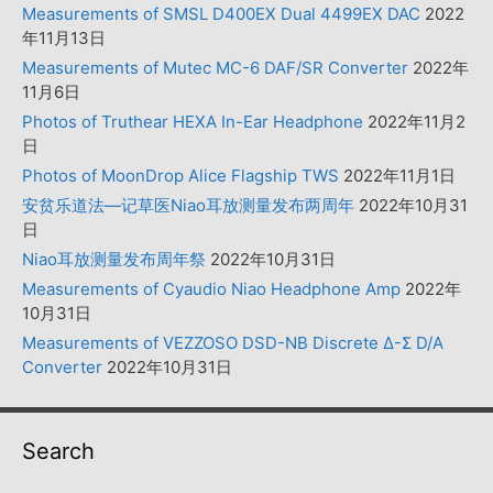
Measurements of SMSL D400EX Dual 4499EX DAC
2022
年11月13日
Measurements of Mutec MC-6 DAF/SR Converter
2022年
11月6日
Photos of Truthear HEXA In-Ear Headphone
2022年11月2
日
Photos of MoonDrop Alice Flagship TWS
2022年11月1日
安贫乐道法—记草医Niao耳放测量发布两周年
2022年10月31
日
Niao耳放测量发布周年祭
2022年10月31日
Measurements of Cyaudio Niao Headphone Amp
2022年
10月31日
Measurements of VEZZOSO DSD-NB Discrete Δ-Σ D/A
Converter
2022年10月31日
Search