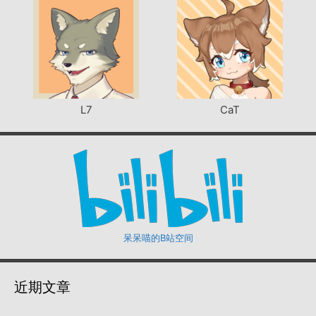
L7
CaT
呆呆喵的B站空间
近期文章