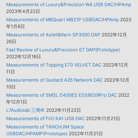
Measurements of Luxury&Precision W4 USB DAC/HPAmp
2023年4月22日
Measurements of MBQuart MB21P USBDAC/HPAmp
2023
年1月6日
Measurements of Astell&Kern SP3000 DAP
2022年12月
26日
Fast Review of Luxury&Precision E7 DAP(Prototype)
2022年12月16日
Measurements of Topping E70 VELVET DAC
2022年12月
11日
Measurements of Gustard A26 Network DAC
2022年12月
10日
Measurements of SMSL D400ES ESS9039Pro DAC
2022
年12月1日
L7Audiolab 三周年
2022年11月22日
Measurements of FiiO KA1 USB DAC
2022年11月21日
Measurements of TANCHJIM Space
USBDAC/HPAMP(Prototype)
2022年11月21日