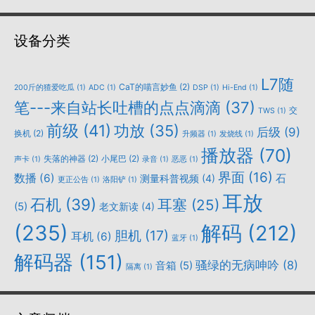
设备分类
L7随
CaT的喵言妙鱼
(2)
200斤的猹爱吃瓜
(1)
ADC
(1)
DSP
(1)
Hi-End
(1)
笔---来自站长吐槽的点点滴滴
(37)
交
TWS
(1)
前级
(41)
功放
(35)
后级
(9)
换机
(2)
升频器
(1)
发烧线
(1)
播放器
(70)
失落的神器
(2)
小尾巴
(2)
声卡
(1)
录音
(1)
恶恶
(1)
界面
(16)
数播
(6)
石
测量科普视频
(4)
更正公告
(1)
洛阳铲
(1)
耳放
石机
(39)
耳塞
(25)
(5)
老文新读
(4)
(235)
解码
(212)
胆机
(17)
耳机
(6)
蓝牙
(1)
解码器
(151)
骚绿的无病呻吟
(8)
音箱
(5)
隔离
(1)