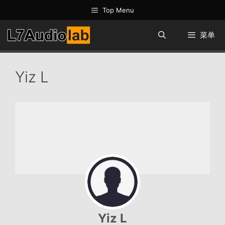
跳
Top Menu
至
内
菜单
容
Yiz L
Yiz L