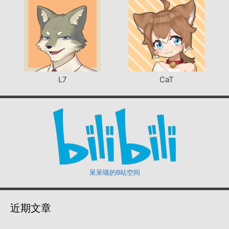
L7
CaT
呆呆喵的B站空间
近期文章