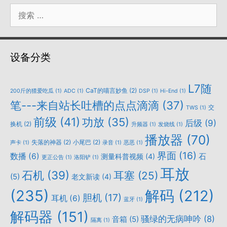
搜
索：
设备分类
L7随
CaT的喵言妙鱼
(2)
200斤的猹爱吃瓜
(1)
ADC
(1)
DSP
(1)
Hi-End
(1)
笔---来自站长吐槽的点点滴滴
(37)
交
TWS
(1)
前级
(41)
功放
(35)
后级
(9)
换机
(2)
升频器
(1)
发烧线
(1)
播放器
(70)
失落的神器
(2)
小尾巴
(2)
声卡
(1)
录音
(1)
恶恶
(1)
界面
(16)
数播
(6)
石
测量科普视频
(4)
更正公告
(1)
洛阳铲
(1)
耳放
石机
(39)
耳塞
(25)
(5)
老文新读
(4)
(235)
解码
(212)
胆机
(17)
耳机
(6)
蓝牙
(1)
解码器
(151)
骚绿的无病呻吟
(8)
音箱
(5)
隔离
(1)