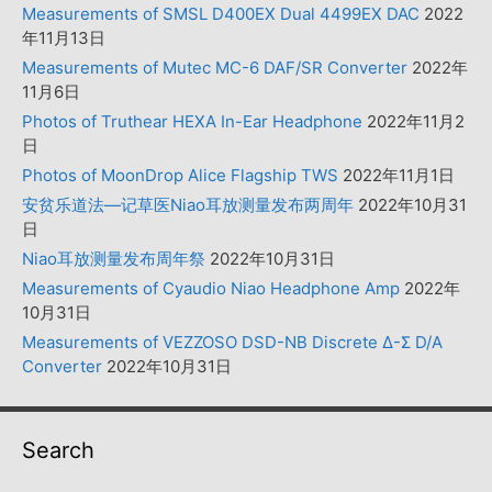
Measurements of SMSL D400EX Dual 4499EX DAC
2022
年11月13日
Measurements of Mutec MC-6 DAF/SR Converter
2022年
11月6日
Photos of Truthear HEXA In-Ear Headphone
2022年11月2
日
Photos of MoonDrop Alice Flagship TWS
2022年11月1日
安贫乐道法—记草医Niao耳放测量发布两周年
2022年10月31
日
Niao耳放测量发布周年祭
2022年10月31日
Measurements of Cyaudio Niao Headphone Amp
2022年
10月31日
Measurements of VEZZOSO DSD-NB Discrete Δ-Σ D/A
Converter
2022年10月31日
Search