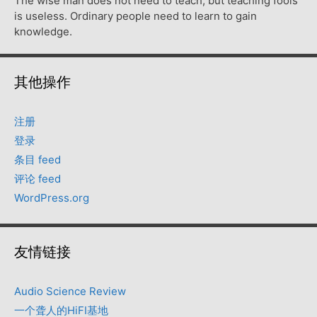
The wise man does not need to teach, but teaching fools
is useless. Ordinary people need to learn to gain
knowledge.
其他操作
注册
登录
条目 feed
评论 feed
WordPress.org
友情链接
Audio Science Review
一个聋人的HiFI基地