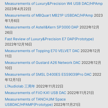
Measurements of Luxury&Precision W4 USB DAC/HPAmp
2023年4月22日
Measurements of MBQuart MB21P USBDAC/HPAmp
2023
年1月6日
Measurements of Astell&Kern SP3000 DAP
2022年12月
26日
Fast Review of Luxury&Precision E7 DAP(Prototype)
2022年12月16日
Measurements of Topping E70 VELVET DAC
2022年12月
11日
Measurements of Gustard A26 Network DAC
2022年12月
10日
Measurements of SMSL D400ES ESS9039Pro DAC
2022
年12月1日
L7Audiolab 三周年
2022年11月22日
Measurements of FiiO KA1 USB DAC
2022年11月21日
Measurements of TANCHJIM Space
USBDAC/HPAMP(Prototype)
2022年11月21日