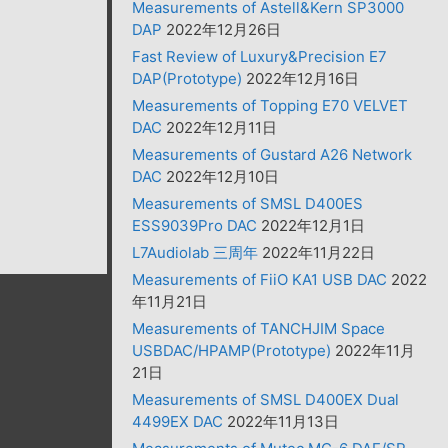
Measurements of Astell&Kern SP3000
DAP
2022年12月26日
Fast Review of Luxury&Precision E7
DAP(Prototype)
2022年12月16日
Measurements of Topping E70 VELVET
DAC
2022年12月11日
Measurements of Gustard A26 Network
DAC
2022年12月10日
Measurements of SMSL D400ES
ESS9039Pro DAC
2022年12月1日
L7Audiolab 三周年
2022年11月22日
Measurements of FiiO KA1 USB DAC
2022
年11月21日
Measurements of TANCHJIM Space
USBDAC/HPAMP(Prototype)
2022年11月
21日
Measurements of SMSL D400EX Dual
4499EX DAC
2022年11月13日