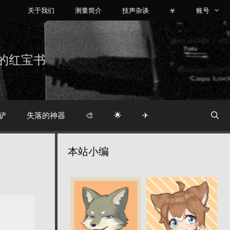
关于我们
测量简介
技声杂谈
☣
账号
烧友的红宝书
铲
失落的神器
🎨
🌟
✈
本站小编