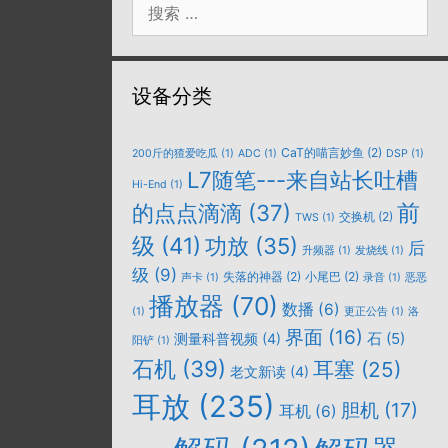
索：
设备分类
CaT的喵言妙鱼
(2)
200斤的猹爱吃瓜
(1)
ADC
(1)
DSP
(1)
L7随笔---来自站长吐槽
Hi-End
(1)
的点点滴滴
(37)
前
交换机
(2)
TWS
(1)
级
(41)
功放
(35)
后
升频器
(1)
发烧线
(1)
级
(9)
失落的神器
(2)
小尾巴
(2)
声卡
(1)
录音
(1)
恶恶
播放器
(70)
数播
(6)
(1)
更正公告
(1)
洛
界面
(16)
石
(5)
测量科普视频
(4)
阳铲
(1)
石机
(39)
耳塞
(25)
老文新读
(4)
耳放
(235)
胆机
(17)
耳机
(6)