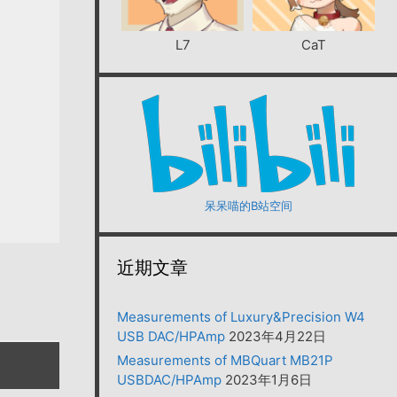
L7
CaT
呆呆喵的B站空间
近期文章
Measurements of Luxury&Precision W4
USB DAC/HPAmp
2023年4月22日
Measurements of MBQuart MB21P
USBDAC/HPAmp
2023年1月6日