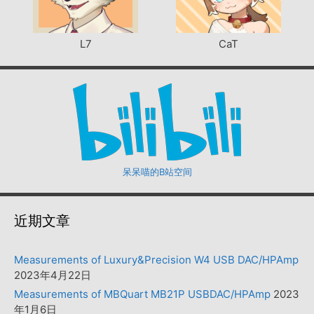
L7
CaT
呆呆喵的B站空间
近期文章
Measurements of Luxury&Precision W4 USB DAC/HPAmp
2023年4月22日
Measurements of MBQuart MB21P USBDAC/HPAmp
2023
年1月6日