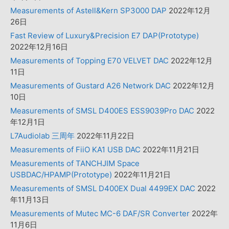
Measurements of Astell&Kern SP3000 DAP
2022年12月
26日
Fast Review of Luxury&Precision E7 DAP(Prototype)
2022年12月16日
Measurements of Topping E70 VELVET DAC
2022年12月
11日
Measurements of Gustard A26 Network DAC
2022年12月
10日
Measurements of SMSL D400ES ESS9039Pro DAC
2022
年12月1日
L7Audiolab 三周年
2022年11月22日
Measurements of FiiO KA1 USB DAC
2022年11月21日
Measurements of TANCHJIM Space
USBDAC/HPAMP(Prototype)
2022年11月21日
Measurements of SMSL D400EX Dual 4499EX DAC
2022
年11月13日
Measurements of Mutec MC-6 DAF/SR Converter
2022年
11月6日