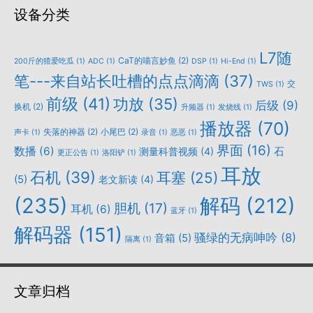
设备分类
L7随
CaT的喵言妙鱼
(2)
200斤的猹爱吃瓜
(1)
ADC
(1)
DSP
(1)
Hi-End
(1)
笔---来自站长吐槽的点点滴滴
(37)
交
TWS
(1)
前级
(41)
功放
(35)
后级
(9)
换机
(2)
升频器
(1)
发烧线
(1)
播放器
(70)
失落的神器
(2)
小尾巴
(2)
声卡
(1)
录音
(1)
恶恶
(1)
界面
(16)
数播
(6)
石
测量科普视频
(4)
更正公告
(1)
洛阳铲
(1)
耳放
石机
(39)
耳塞
(25)
(5)
老文新读
(4)
(235)
解码
(212)
胆机
(17)
耳机
(6)
蓝牙
(1)
解码器
(151)
骚绿的无病呻吟
(8)
音箱
(5)
隔离
(1)
文章归档