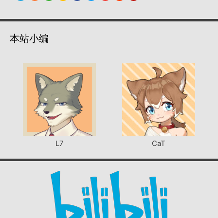
本站小编
L7
CaT