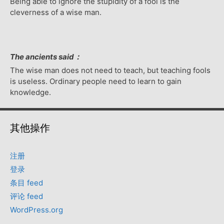
Being able to ignore the stupidity of a fool is the
cleverness of a wise man.
The ancients said：
The wise man does not need to teach, but teaching fools
is useless. Ordinary people need to learn to gain
knowledge.
其他操作
注册
登录
条目 feed
评论 feed
WordPress.org