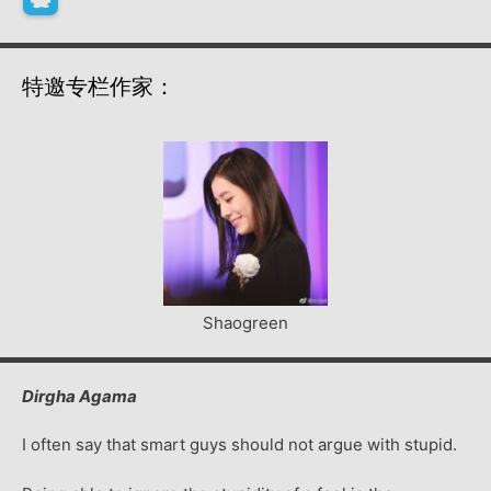
特邀专栏作家：
Shaogreen
Dirgha Agama
I often say that smart guys should not argue with stupid.