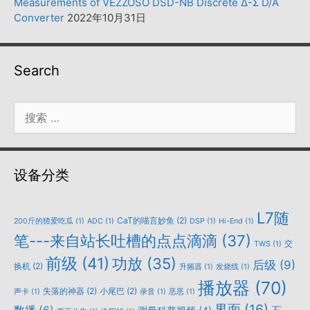
Measurements of VEZZOSO DSD-NB Discrete Δ-Σ D/A
Converter
2022年10月31日
Search
搜
索：
设备分类
L7随
CaT的喵言妙鱼
(2)
200斤的猹爱吃瓜
(1)
ADC
(1)
DSP
(1)
Hi-End
(1)
笔---来自站长吐槽的点点滴滴
(37)
交
TWS
(1)
前级
(41)
功放
(35)
后级
(9)
换机
(2)
升频器
(1)
发烧线
(1)
播放器
(70)
失落的神器
(2)
小尾巴
(2)
声卡
(1)
录音
(1)
恶恶
(1)
界面
(16)