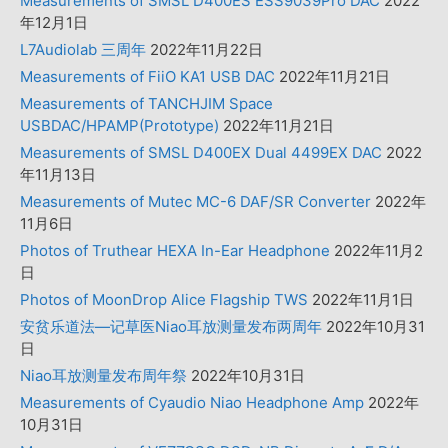
Measurements of SMSL D400ES ESS9039Pro DAC
2022
年12月1日
L7Audiolab 三周年
2022年11月22日
Measurements of FiiO KA1 USB DAC
2022年11月21日
Measurements of TANCHJIM Space
USBDAC/HPAMP(Prototype)
2022年11月21日
Measurements of SMSL D400EX Dual 4499EX DAC
2022
年11月13日
Measurements of Mutec MC-6 DAF/SR Converter
2022年
11月6日
Photos of Truthear HEXA In-Ear Headphone
2022年11月2
日
Photos of MoonDrop Alice Flagship TWS
2022年11月1日
安贫乐道法—记草医Niao耳放测量发布两周年
2022年10月31
日
Niao耳放测量发布周年祭
2022年10月31日
Measurements of Cyaudio Niao Headphone Amp
2022年
10月31日