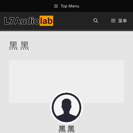
跳
Top Menu
至
内
菜单
容
黑 黑
黑 黑