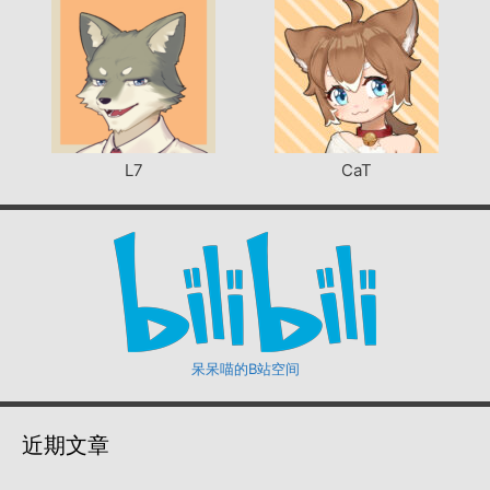
L7
CaT
呆呆喵的B站空间
近期文章