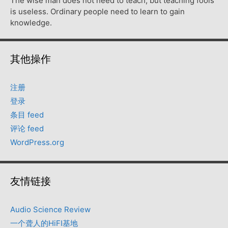
The wise man does not need to teach, but teaching fools
is useless. Ordinary people need to learn to gain
knowledge.
其他操作
注册
登录
条目 feed
评论 feed
WordPress.org
友情链接
Audio Science Review
一个聋人的HiFI基地