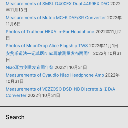
Measurements of SMSL D400EX Dual 4499EX DAC
2022
年11月13日
Measurements of Mutec MC-6 DAF/SR Converter
2022年
11月6日
Photos of Truthear HEXA In-Ear Headphone
2022年11月2
日
Photos of MoonDrop Alice Flagship TWS
2022年11月1日
安贫乐道法—记草医Niao耳放测量发布两周年
2022年10月31
日
Niao耳放测量发布周年祭
2022年10月31日
Measurements of Cyaudio Niao Headphone Amp
2022年
10月31日
Measurements of VEZZOSO DSD-NB Discrete Δ-Σ D/A
Converter
2022年10月31日
Search