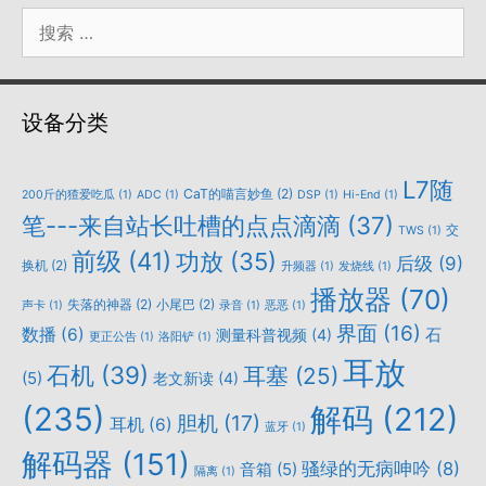
搜
索：
设备分类
L7随
CaT的喵言妙鱼
(2)
200斤的猹爱吃瓜
(1)
ADC
(1)
DSP
(1)
Hi-End
(1)
笔---来自站长吐槽的点点滴滴
(37)
交
TWS
(1)
前级
(41)
功放
(35)
后级
(9)
换机
(2)
升频器
(1)
发烧线
(1)
播放器
(70)
失落的神器
(2)
小尾巴
(2)
声卡
(1)
录音
(1)
恶恶
(1)
界面
(16)
数播
(6)
石
测量科普视频
(4)
更正公告
(1)
洛阳铲
(1)
耳放
石机
(39)
耳塞
(25)
(5)
老文新读
(4)
(235)
解码
(212)
胆机
(17)
耳机
(6)
蓝牙
(1)
解码器
(151)
骚绿的无病呻吟
(8)
音箱
(5)
隔离
(1)