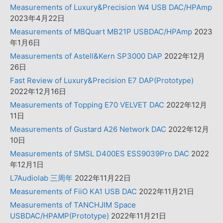
Measurements of Luxury&Precision W4 USB DAC/HPAmp
2023年4月22日
Measurements of MBQuart MB21P USBDAC/HPAmp
2023
年1月6日
Measurements of Astell&Kern SP3000 DAP
2022年12月
26日
Fast Review of Luxury&Precision E7 DAP(Prototype)
2022年12月16日
Measurements of Topping E70 VELVET DAC
2022年12月
11日
Measurements of Gustard A26 Network DAC
2022年12月
10日
Measurements of SMSL D400ES ESS9039Pro DAC
2022
年12月1日
L7Audiolab 三周年
2022年11月22日
Measurements of FiiO KA1 USB DAC
2022年11月21日
Measurements of TANCHJIM Space
USBDAC/HPAMP(Prototype)
2022年11月21日