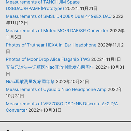
Measurements of TANCHJIM Space
USBDAC/HPAMP(Prototype)
2022年11月21日
Measurements of SMSL D400EX Dual 4499EX DAC
2022
年11月13日
Measurements of Mutec MC-6 DAF/SR Converter
2022年
11月6日
Photos of Truthear HEXA In-Ear Headphone
2022年11月2
日
Photos of MoonDrop Alice Flagship TWS
2022年11月1日
安贫乐道法—记草医Niao耳放测量发布两周年
2022年10月31
日
Niao耳放测量发布周年祭
2022年10月31日
Measurements of Cyaudio Niao Headphone Amp
2022年
10月31日
Measurements of VEZZOSO DSD-NB Discrete Δ-Σ D/A
Converter
2022年10月31日