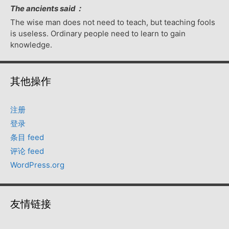
The ancients said：
The wise man does not need to teach, but teaching fools
is useless. Ordinary people need to learn to gain
knowledge.
其他操作
注册
登录
条目 feed
评论 feed
WordPress.org
友情链接