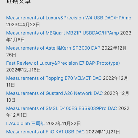
近期文章
Measurements of Luxury&Precision W4 USB DAC/HPAmp
2023年4月22日
Measurements of MBQuart MB21P USBDAC/HPAmp
2023
年1月6日
Measurements of Astell&Kern SP3000 DAP
2022年12月
26日
Fast Review of Luxury&Precision E7 DAP(Prototype)
2022年12月16日
Measurements of Topping E70 VELVET DAC
2022年12月
11日
Measurements of Gustard A26 Network DAC
2022年12月
10日
Measurements of SMSL D400ES ESS9039Pro DAC
2022
年12月1日
L7Audiolab 三周年
2022年11月22日
Measurements of FiiO KA1 USB DAC
2022年11月21日