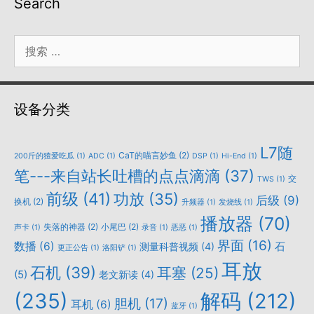
Search
搜
索：
设备分类
L7随
CaT的喵言妙鱼
(2)
200斤的猹爱吃瓜
(1)
ADC
(1)
DSP
(1)
Hi-End
(1)
笔---来自站长吐槽的点点滴滴
(37)
交
TWS
(1)
前级
(41)
功放
(35)
后级
(9)
换机
(2)
升频器
(1)
发烧线
(1)
播放器
(70)
失落的神器
(2)
小尾巴
(2)
声卡
(1)
录音
(1)
恶恶
(1)
界面
(16)
数播
(6)
石
测量科普视频
(4)
更正公告
(1)
洛阳铲
(1)
耳放
石机
(39)
耳塞
(25)
(5)
老文新读
(4)
(235)
解码
(212)
胆机
(17)
耳机
(6)
蓝牙
(1)