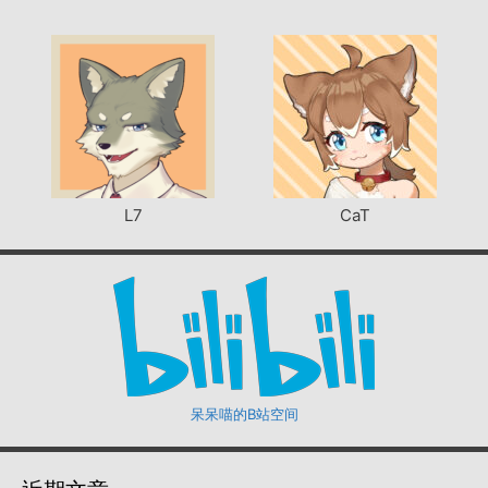
L7
CaT
呆呆喵的B站空间