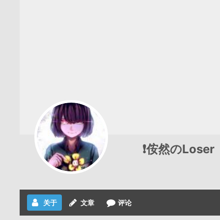
❗侒然のLoser
关于
文章
评论