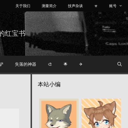
关于我们
测量简介
技声杂谈
☣
账号
烧友的红宝书
铲
失落的神器
🎨
🌟
✈
本站小编