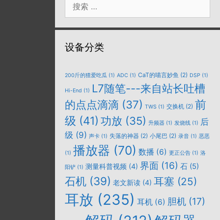
索：
设备分类
CaT的喵言妙鱼
(2)
200斤的猹爱吃瓜
(1)
ADC
(1)
DSP
(1)
L7随笔---来自站长吐槽
Hi-End
(1)
的点点滴滴
(37)
前
交换机
(2)
TWS
(1)
级
(41)
功放
(35)
后
升频器
(1)
发烧线
(1)
级
(9)
失落的神器
(2)
小尾巴
(2)
声卡
(1)
录音
(1)
恶恶
播放器
(70)
数播
(6)
(1)
更正公告
(1)
洛
界面
(16)
石
(5)
测量科普视频
(4)
阳铲
(1)
石机
(39)
耳塞
(25)
老文新读
(4)
耳放
(235)
胆机
(17)
耳机
(6)