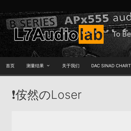
跳
至
内
容
To 
首页
测量结果
关于我们
DAC SINAD CHAR
❗侒然のLoser