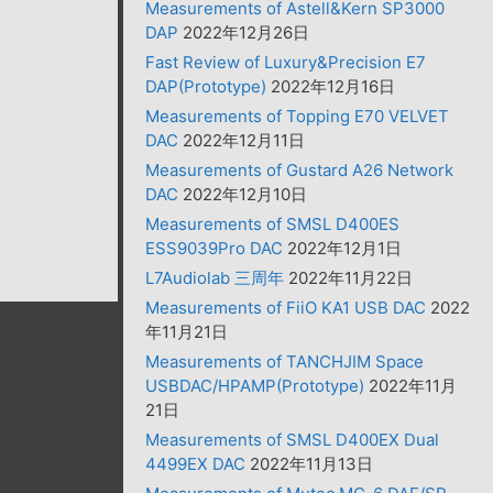
Measurements of Astell&Kern SP3000
DAP
2022年12月26日
Fast Review of Luxury&Precision E7
DAP(Prototype)
2022年12月16日
Measurements of Topping E70 VELVET
DAC
2022年12月11日
Measurements of Gustard A26 Network
DAC
2022年12月10日
Measurements of SMSL D400ES
ESS9039Pro DAC
2022年12月1日
L7Audiolab 三周年
2022年11月22日
Measurements of FiiO KA1 USB DAC
2022
年11月21日
Measurements of TANCHJIM Space
USBDAC/HPAMP(Prototype)
2022年11月
21日
Measurements of SMSL D400EX Dual
4499EX DAC
2022年11月13日