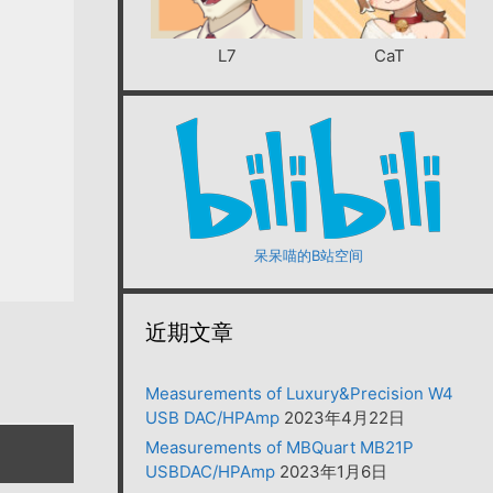
L7
CaT
呆呆喵的B站空间
近期文章
Measurements of Luxury&Precision W4
USB DAC/HPAmp
2023年4月22日
Measurements of MBQuart MB21P
USBDAC/HPAmp
2023年1月6日