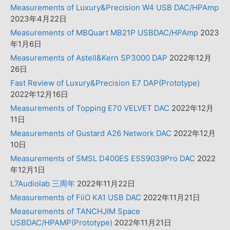
Measurements of Luxury&Precision W4 USB DAC/HPAmp
2023年4月22日
Measurements of MBQuart MB21P USBDAC/HPAmp
2023
年1月6日
Measurements of Astell&Kern SP3000 DAP
2022年12月
26日
Fast Review of Luxury&Precision E7 DAP(Prototype)
2022年12月16日
Measurements of Topping E70 VELVET DAC
2022年12月
11日
Measurements of Gustard A26 Network DAC
2022年12月
10日
Measurements of SMSL D400ES ESS9039Pro DAC
2022
年12月1日
L7Audiolab 三周年
2022年11月22日
Measurements of FiiO KA1 USB DAC
2022年11月21日
Measurements of TANCHJIM Space
USBDAC/HPAMP(Prototype)
2022年11月21日