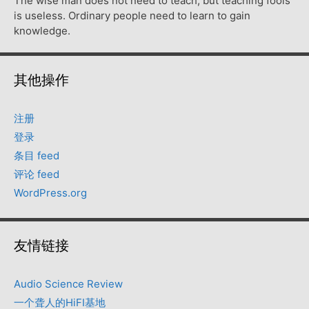
The wise man does not need to teach, but teaching fools
is useless. Ordinary people need to learn to gain
knowledge.
其他操作
注册
登录
条目 feed
评论 feed
WordPress.org
友情链接
Audio Science Review
一个聋人的HiFI基地