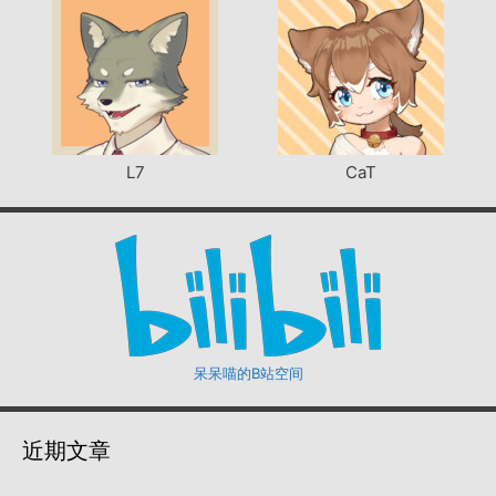
L7
CaT
呆呆喵的B站空间
近期文章