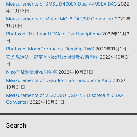
Measurements of SMSL D400EX Dual 4499EX DAC
2022
年11月13日
Measurements of Mutec MC-6 DAF/SR Converter
2022年
11月6日
Photos of Truthear HEXA In-Ear Headphone
2022年11月2
日
Photos of MoonDrop Alice Flagship TWS
2022年11月1日
安贫乐道法—记草医Niao耳放测量发布两周年
2022年10月31
日
Niao耳放测量发布周年祭
2022年10月31日
Measurements of Cyaudio Niao Headphone Amp
2022年
10月31日
Measurements of VEZZOSO DSD-NB Discrete Δ-Σ D/A
Converter
2022年10月31日
Search