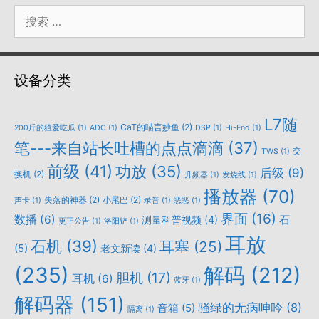
搜
索：
设备分类
L7随
CaT的喵言妙鱼
(2)
200斤的猹爱吃瓜
(1)
ADC
(1)
DSP
(1)
Hi-End
(1)
笔---来自站长吐槽的点点滴滴
(37)
交
TWS
(1)
前级
(41)
功放
(35)
后级
(9)
换机
(2)
升频器
(1)
发烧线
(1)
播放器
(70)
失落的神器
(2)
小尾巴
(2)
声卡
(1)
录音
(1)
恶恶
(1)
界面
(16)
数播
(6)
石
测量科普视频
(4)
更正公告
(1)
洛阳铲
(1)
耳放
石机
(39)
耳塞
(25)
(5)
老文新读
(4)
(235)
解码
(212)
胆机
(17)
耳机
(6)
蓝牙
(1)
解码器
(151)
骚绿的无病呻吟
(8)
音箱
(5)
隔离
(1)