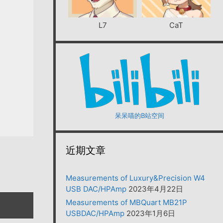
L7
CaT
呆呆喵的B站空间
近期文章
Measurements of Luxury&Precision W4
USB DAC/HPAmp
2023年4月22日
Measurements of MBQuart MB21P
USBDAC/HPAmp
2023年1月6日