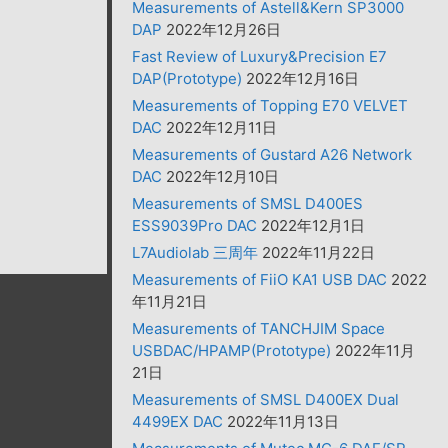
Measurements of Astell&Kern SP3000
DAP
2022年12月26日
Fast Review of Luxury&Precision E7
DAP(Prototype)
2022年12月16日
Measurements of Topping E70 VELVET
DAC
2022年12月11日
Measurements of Gustard A26 Network
DAC
2022年12月10日
Measurements of SMSL D400ES
ESS9039Pro DAC
2022年12月1日
L7Audiolab 三周年
2022年11月22日
Measurements of FiiO KA1 USB DAC
2022
年11月21日
Measurements of TANCHJIM Space
USBDAC/HPAMP(Prototype)
2022年11月
21日
Measurements of SMSL D400EX Dual
4499EX DAC
2022年11月13日