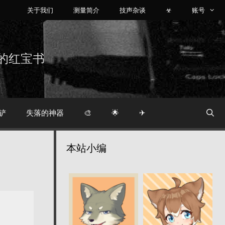
关于我们
测量简介
技声杂谈
☣
账号
烧友的红宝书
铲
失落的神器
🎨
🌟
✈
本站小编