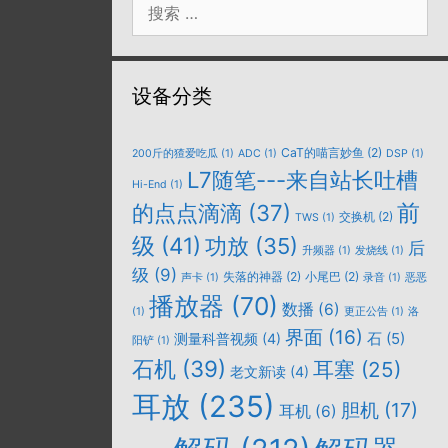
索：
设备分类
CaT的喵言妙鱼
(2)
200斤的猹爱吃瓜
(1)
ADC
(1)
DSP
(1)
L7随笔---来自站长吐槽
Hi-End
(1)
的点点滴滴
(37)
前
交换机
(2)
TWS
(1)
级
(41)
功放
(35)
后
升频器
(1)
发烧线
(1)
级
(9)
失落的神器
(2)
小尾巴
(2)
声卡
(1)
录音
(1)
恶恶
播放器
(70)
数播
(6)
(1)
更正公告
(1)
洛
界面
(16)
石
(5)
测量科普视频
(4)
阳铲
(1)
石机
(39)
耳塞
(25)
老文新读
(4)
耳放
(235)
胆机
(17)
耳机
(6)