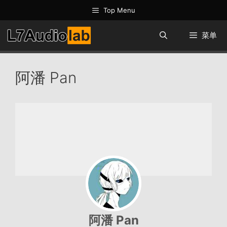
跳
Top Menu
至
内
菜单
容
阿潘 Pan
阿潘 Pan