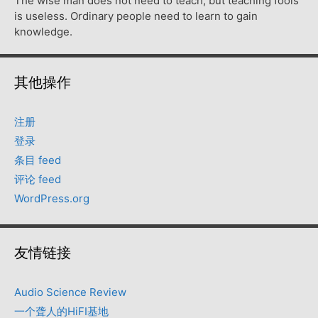
The wise man does not need to teach, but teaching fools
is useless. Ordinary people need to learn to gain
knowledge.
其他操作
注册
登录
条目 feed
评论 feed
WordPress.org
友情链接
Audio Science Review
一个聋人的HiFI基地