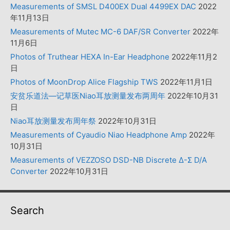
Measurements of SMSL D400EX Dual 4499EX DAC
2022
年11月13日
Measurements of Mutec MC-6 DAF/SR Converter
2022年
11月6日
Photos of Truthear HEXA In-Ear Headphone
2022年11月2
日
Photos of MoonDrop Alice Flagship TWS
2022年11月1日
安贫乐道法—记草医Niao耳放测量发布两周年
2022年10月31
日
Niao耳放测量发布周年祭
2022年10月31日
Measurements of Cyaudio Niao Headphone Amp
2022年
10月31日
Measurements of VEZZOSO DSD-NB Discrete Δ-Σ D/A
Converter
2022年10月31日
Search