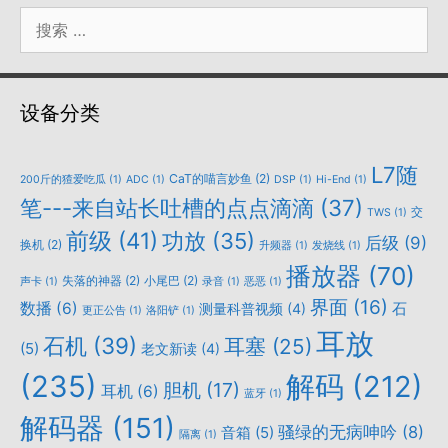
搜
索：
设备分类
L7随
CaT的喵言妙鱼
(2)
200斤的猹爱吃瓜
(1)
ADC
(1)
DSP
(1)
Hi-End
(1)
笔---来自站长吐槽的点点滴滴
(37)
交
TWS
(1)
前级
(41)
功放
(35)
后级
(9)
换机
(2)
升频器
(1)
发烧线
(1)
播放器
(70)
失落的神器
(2)
小尾巴
(2)
声卡
(1)
录音
(1)
恶恶
(1)
界面
(16)
数播
(6)
石
测量科普视频
(4)
更正公告
(1)
洛阳铲
(1)
耳放
石机
(39)
耳塞
(25)
(5)
老文新读
(4)
(235)
解码
(212)
胆机
(17)
耳机
(6)
蓝牙
(1)
解码器
(151)
骚绿的无病呻吟
(8)
音箱
(5)
隔离
(1)