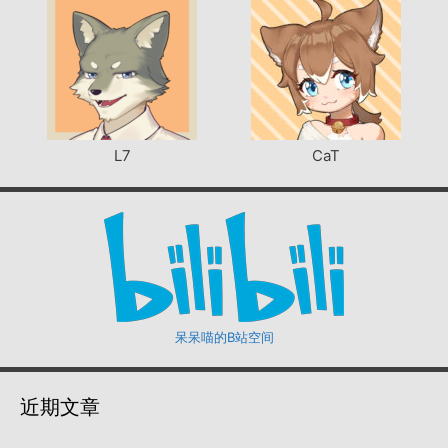
L7
CaT
呆呆喵的B站空间
近期文章