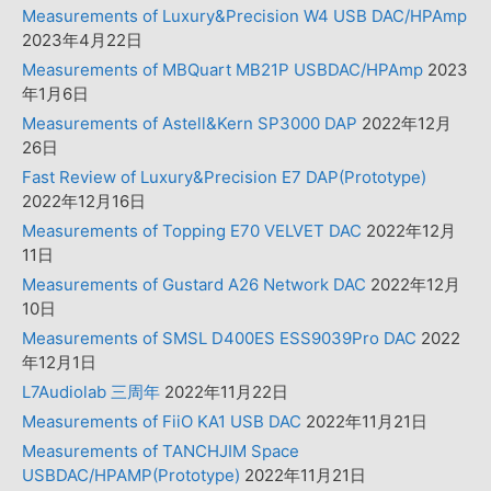
Measurements of Luxury&Precision W4 USB DAC/HPAmp
2023年4月22日
Measurements of MBQuart MB21P USBDAC/HPAmp
2023
年1月6日
Measurements of Astell&Kern SP3000 DAP
2022年12月
26日
Fast Review of Luxury&Precision E7 DAP(Prototype)
2022年12月16日
Measurements of Topping E70 VELVET DAC
2022年12月
11日
Measurements of Gustard A26 Network DAC
2022年12月
10日
Measurements of SMSL D400ES ESS9039Pro DAC
2022
年12月1日
L7Audiolab 三周年
2022年11月22日
Measurements of FiiO KA1 USB DAC
2022年11月21日
Measurements of TANCHJIM Space
USBDAC/HPAMP(Prototype)
2022年11月21日