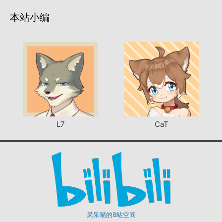
本站小编
L7
CaT
呆呆喵的B站空间