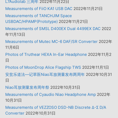
L7Audiolab 三周年
2022年11月22日
Measurements of FiiO KA1 USB DAC
2022年11月21日
Measurements of TANCHJIM Space
USBDAC/HPAMP(Prototype)
2022年11月21日
Measurements of SMSL D400EX Dual 4499EX DAC
2022
年11月13日
Measurements of Mutec MC-6 DAF/SR Converter
2022年
11月6日
Photos of Truthear HEXA In-Ear Headphone
2022年11月2
日
Photos of MoonDrop Alice Flagship TWS
2022年11月1日
安贫乐道法—记草医Niao耳放测量发布两周年
2022年10月31
日
Niao耳放测量发布周年祭
2022年10月31日
Measurements of Cyaudio Niao Headphone Amp
2022年
10月31日
Measurements of VEZZOSO DSD-NB Discrete Δ-Σ D/A
Converter
2022年10月31日