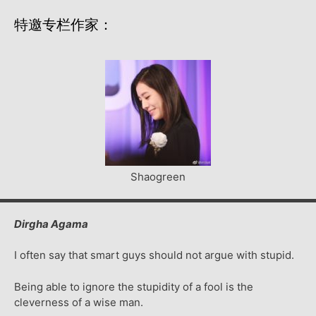
特邀专栏作家：
Shaogreen
Dirgha Agama
I often say that smart guys should not argue with stupid.
Being able to ignore the stupidity of a fool is the
cleverness of a wise man.