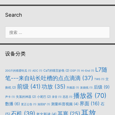
Search
搜
索：
设备分类
L7随
CaT的喵言妙鱼
(2)
200斤的猹爱吃瓜
(1)
ADC
(1)
DSP
(1)
Hi-End
(1)
笔---来自站长吐槽的点点滴滴
(37)
交
TWS
(1)
前级
(41)
功放
(35)
后级
(9)
换机
(2)
升频器
(1)
发烧线
(1)
播放器
(70)
失落的神器
(2)
小尾巴
(2)
声卡
(1)
录音
(1)
恶恶
(1)
界面
(16)
数播
(6)
石
测量科普视频
(4)
更正公告
(1)
洛阳铲
(1)
耳放
石机
(39)
耳塞
(25)
(5)
老文新读
(4)