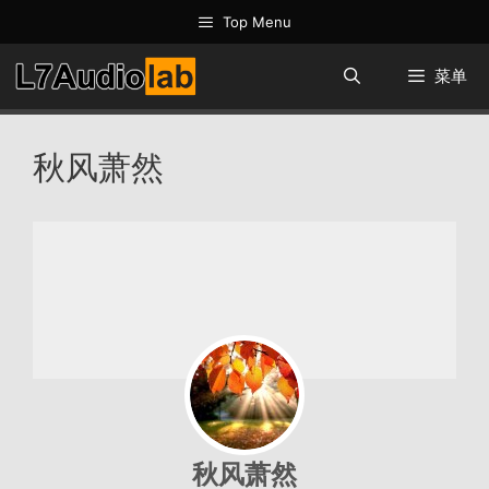
跳
Top Menu
至
内
菜单
容
秋风萧然
秋风萧然