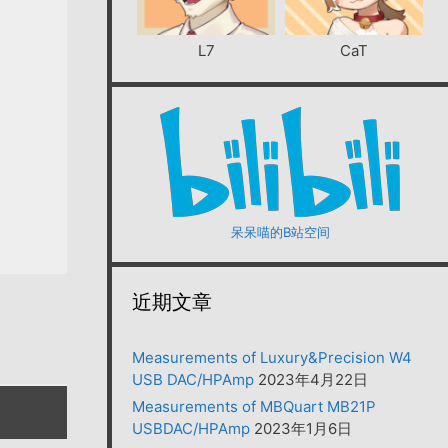
L7
CaT
呆呆喵的B站空间
近期文章
Measurements of Luxury&Precision W4
USB DAC/HPAmp
2023年4月22日
Measurements of MBQuart MB21P
USBDAC/HPAmp
2023年1月6日