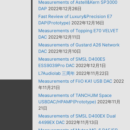
Measurements of Astell&Kern SP3000
DAP
2022年12月26日
Fast Review of Luxury&Precision E7
DAP(Prototype)
2022年12月16日
Measurements of Topping E70 VELVET
DAC
2022年12月11日
Measurements of Gustard A26 Network
DAC
2022年12月10日
Measurements of SMSL D400ES
ESS9039Pro DAC
2022年12月1日
L7Audiolab 三周年
2022年11月22日
Measurements of FiiO KA1 USB DAC
2022
年11月21日
Measurements of TANCHJIM Space
USBDAC/HPAMP(Prototype)
2022年11月
21日
Measurements of SMSL D400EX Dual
4499EX DAC
2022年11月13日