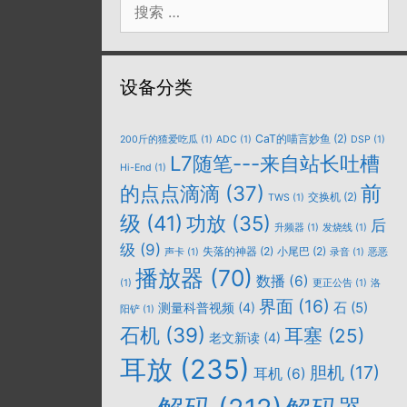
索：
设备分类
CaT的喵言妙鱼
(2)
200斤的猹爱吃瓜
(1)
ADC
(1)
DSP
(1)
L7随笔---来自站长吐槽
Hi-End
(1)
的点点滴滴
(37)
前
交换机
(2)
TWS
(1)
级
(41)
功放
(35)
后
升频器
(1)
发烧线
(1)
级
(9)
失落的神器
(2)
小尾巴
(2)
声卡
(1)
录音
(1)
恶恶
播放器
(70)
数播
(6)
(1)
更正公告
(1)
洛
界面
(16)
石
(5)
测量科普视频
(4)
阳铲
(1)
石机
(39)
耳塞
(25)
老文新读
(4)
耳放
(235)
胆机
(17)
耳机
(6)