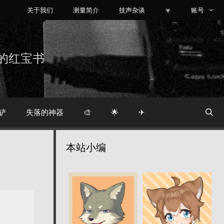
关于我们
测量简介
技声杂谈
☣
账号
烧友的红宝书
铲
失落的神器
🎨
🌟
✈
本站小编