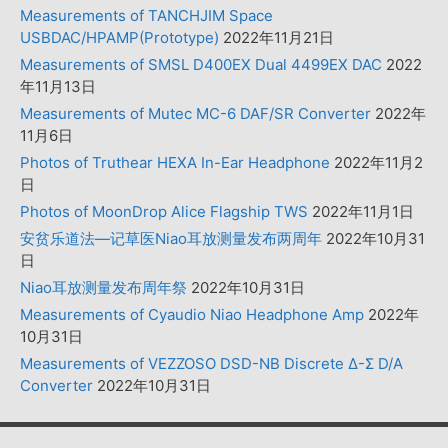
Measurements of TANCHJIM Space
USBDAC/HPAMP(Prototype)
2022年11月21日
Measurements of SMSL D400EX Dual 4499EX DAC
2022
年11月13日
Measurements of Mutec MC-6 DAF/SR Converter
2022年
11月6日
Photos of Truthear HEXA In-Ear Headphone
2022年11月2
日
Photos of MoonDrop Alice Flagship TWS
2022年11月1日
安贫乐道法—记草医Niao耳放测量发布两周年
2022年10月31
日
Niao耳放测量发布周年祭
2022年10月31日
Measurements of Cyaudio Niao Headphone Amp
2022年
10月31日
Measurements of VEZZOSO DSD-NB Discrete Δ-Σ D/A
Converter
2022年10月31日