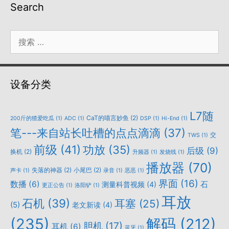
Search
搜
索：
设备分类
L7随
CaT的喵言妙鱼
(2)
200斤的猹爱吃瓜
(1)
ADC
(1)
DSP
(1)
Hi-End
(1)
笔---来自站长吐槽的点点滴滴
(37)
交
TWS
(1)
前级
(41)
功放
(35)
后级
(9)
换机
(2)
升频器
(1)
发烧线
(1)
播放器
(70)
失落的神器
(2)
小尾巴
(2)
声卡
(1)
录音
(1)
恶恶
(1)
界面
(16)
数播
(6)
石
测量科普视频
(4)
更正公告
(1)
洛阳铲
(1)
耳放
石机
(39)
耳塞
(25)
(5)
老文新读
(4)
(235)
解码
(212)
胆机
(17)
耳机
(6)
蓝牙
(1)