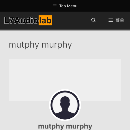
跳
Top Menu
至
内
菜单
容
mutphy murphy
mutphy murphy