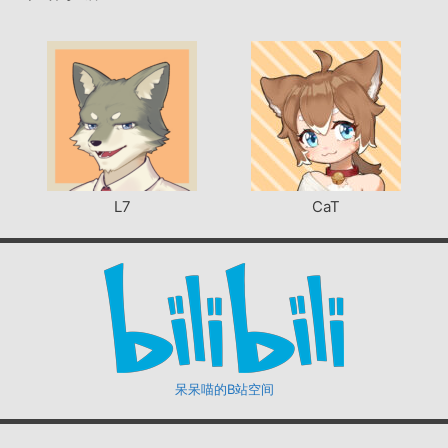
L7
CaT
呆呆喵的B站空间