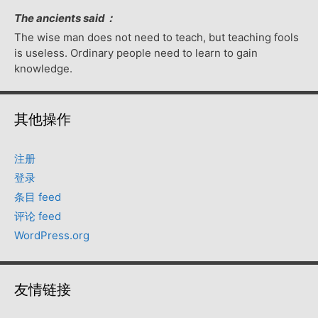
The ancients said：
The wise man does not need to teach, but teaching fools
is useless. Ordinary people need to learn to gain
knowledge.
其他操作
注册
登录
条目 feed
评论 feed
WordPress.org
友情链接