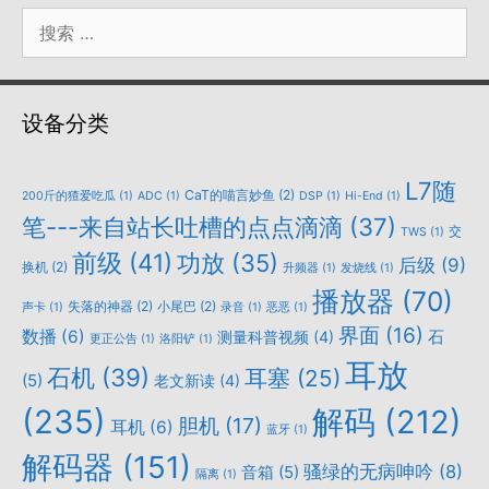
搜
索：
设备分类
L7随
CaT的喵言妙鱼
(2)
200斤的猹爱吃瓜
(1)
ADC
(1)
DSP
(1)
Hi-End
(1)
笔---来自站长吐槽的点点滴滴
(37)
交
TWS
(1)
前级
(41)
功放
(35)
后级
(9)
换机
(2)
升频器
(1)
发烧线
(1)
播放器
(70)
失落的神器
(2)
小尾巴
(2)
声卡
(1)
录音
(1)
恶恶
(1)
界面
(16)
数播
(6)
石
测量科普视频
(4)
更正公告
(1)
洛阳铲
(1)
耳放
石机
(39)
耳塞
(25)
(5)
老文新读
(4)
(235)
解码
(212)
胆机
(17)
耳机
(6)
蓝牙
(1)
解码器
(151)
骚绿的无病呻吟
(8)
音箱
(5)
隔离
(1)