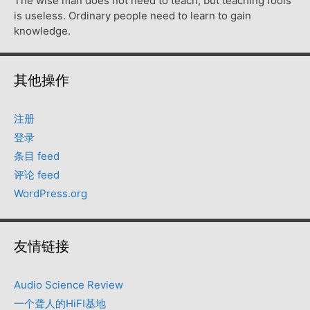
The wise man does not need to teach, but teaching fools
is useless. Ordinary people need to learn to gain
knowledge.
其他操作
注册
登录
条目 feed
评论 feed
WordPress.org
友情链接
Audio Science Review
一个聋人的HiFI基地