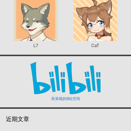
L7
CaT
呆呆喵的B站空间
近期文章