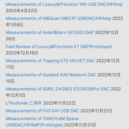
Measurements of Luxury&Precision W4 USB DAC/HPAmp
2023年4月22日
Measurements of MBQuart MB21P USBDAC/HPAmp
2023
年1月6日
Measurements of Astell&Kern SP3000 DAP
2022年12月
26日
Fast Review of Luxury&Precision E7 DAP(Prototype)
2022年12月16日
Measurements of Topping E70 VELVET DAC
2022年12月
11日
Measurements of Gustard A26 Network DAC
2022年12月
10日
Measurements of SMSL D400ES ESS9039Pro DAC
2022
年12月1日
L7Audiolab 三周年
2022年11月22日
Measurements of FiiO KA1 USB DAC
2022年11月21日
Measurements of TANCHJIM Space
USBDAC/HPAMP(Prototype)
2022年11月21日