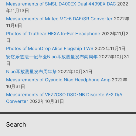
Measurements of SMSL D400EX Dual 4499EX DAC
2022
年11月13日
Measurements of Mutec MC-6 DAF/SR Converter
2022年
11月6日
Photos of Truthear HEXA In-Ear Headphone
2022年11月2
日
Photos of MoonDrop Alice Flagship TWS
2022年11月1日
安贫乐道法—记草医Niao耳放测量发布两周年
2022年10月31
日
Niao耳放测量发布周年祭
2022年10月31日
Measurements of Cyaudio Niao Headphone Amp
2022年
10月31日
Measurements of VEZZOSO DSD-NB Discrete Δ-Σ D/A
Converter
2022年10月31日
Search