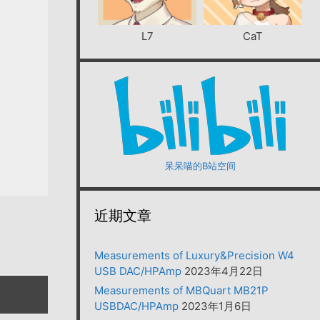
L7
CaT
呆呆喵的B站空间
近期文章
Measurements of Luxury&Precision W4
USB DAC/HPAmp
2023年4月22日
Measurements of MBQuart MB21P
USBDAC/HPAmp
2023年1月6日