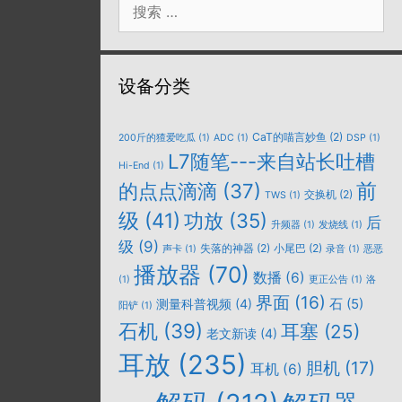
索：
设备分类
CaT的喵言妙鱼
(2)
200斤的猹爱吃瓜
(1)
ADC
(1)
DSP
(1)
L7随笔---来自站长吐槽
Hi-End
(1)
的点点滴滴
(37)
前
交换机
(2)
TWS
(1)
级
(41)
功放
(35)
后
升频器
(1)
发烧线
(1)
级
(9)
失落的神器
(2)
小尾巴
(2)
声卡
(1)
录音
(1)
恶恶
播放器
(70)
数播
(6)
(1)
更正公告
(1)
洛
界面
(16)
石
(5)
测量科普视频
(4)
阳铲
(1)
石机
(39)
耳塞
(25)
老文新读
(4)
耳放
(235)
胆机
(17)
耳机
(6)