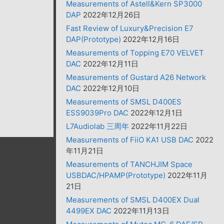
Measurements of Astell&Kern SP3000
DAP
2022年12月26日
Fast Review of Luxury&Precision E7
DAP(Prototype)
2022年12月16日
Measurements of Topping E70 VELVET
DAC
2022年12月11日
Measurements of Gustard A26 Network
DAC
2022年12月10日
Measurements of SMSL D400ES
ESS9039Pro DAC
2022年12月1日
L7Audiolab 三周年
2022年11月22日
Measurements of FiiO KA1 USB DAC
2022
年11月21日
Measurements of TANCHJIM Space
USBDAC/HPAMP(Prototype)
2022年11月
21日
Measurements of SMSL D400EX Dual
4499EX DAC
2022年11月13日