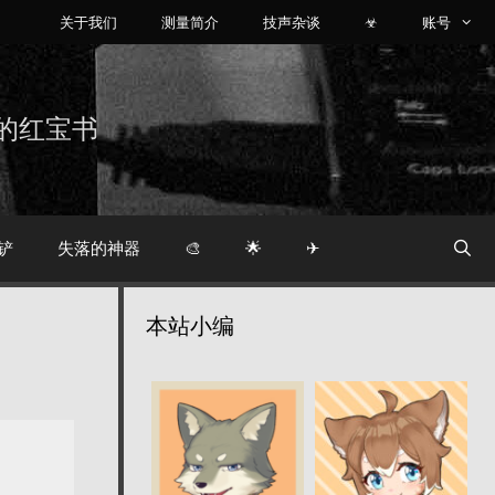
关于我们
测量简介
技声杂谈
☣
账号
烧友的红宝书
铲
失落的神器
🎨
🌟
✈
本站小编