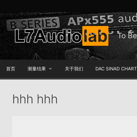
跳
至
内
容
To 
首页
测量结果
关于我们
DAC SINAD CHAR
hhh hhh