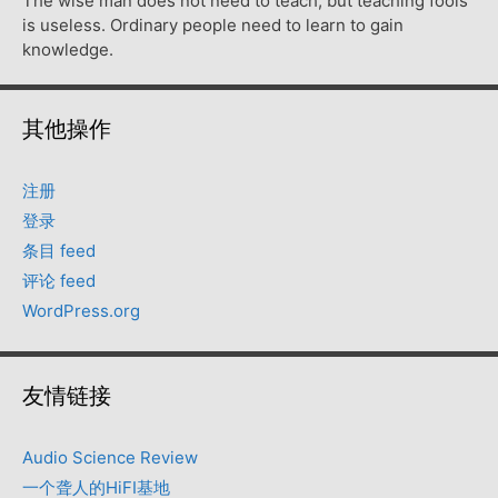
The wise man does not need to teach, but teaching fools
is useless. Ordinary people need to learn to gain
knowledge.
其他操作
注册
登录
条目 feed
评论 feed
WordPress.org
友情链接
Audio Science Review
一个聋人的HiFI基地