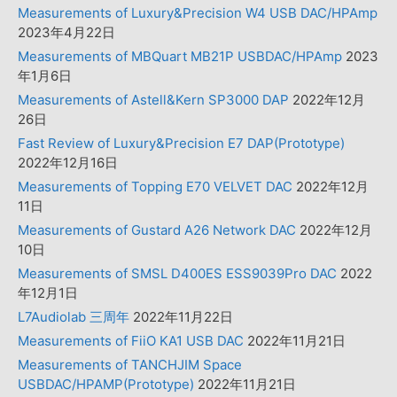
Measurements of Luxury&Precision W4 USB DAC/HPAmp
2023年4月22日
Measurements of MBQuart MB21P USBDAC/HPAmp
2023
年1月6日
Measurements of Astell&Kern SP3000 DAP
2022年12月
26日
Fast Review of Luxury&Precision E7 DAP(Prototype)
2022年12月16日
Measurements of Topping E70 VELVET DAC
2022年12月
11日
Measurements of Gustard A26 Network DAC
2022年12月
10日
Measurements of SMSL D400ES ESS9039Pro DAC
2022
年12月1日
L7Audiolab 三周年
2022年11月22日
Measurements of FiiO KA1 USB DAC
2022年11月21日
Measurements of TANCHJIM Space
USBDAC/HPAMP(Prototype)
2022年11月21日