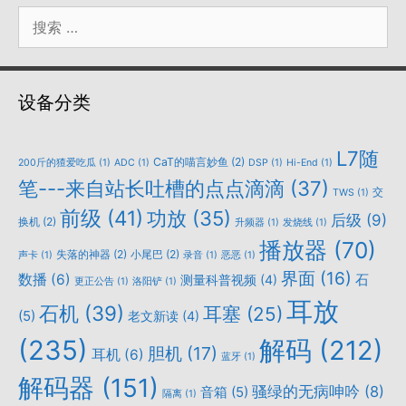
搜
索：
设备分类
L7随
CaT的喵言妙鱼
(2)
200斤的猹爱吃瓜
(1)
ADC
(1)
DSP
(1)
Hi-End
(1)
笔---来自站长吐槽的点点滴滴
(37)
交
TWS
(1)
前级
(41)
功放
(35)
后级
(9)
换机
(2)
升频器
(1)
发烧线
(1)
播放器
(70)
失落的神器
(2)
小尾巴
(2)
声卡
(1)
录音
(1)
恶恶
(1)
界面
(16)
数播
(6)
石
测量科普视频
(4)
更正公告
(1)
洛阳铲
(1)
耳放
石机
(39)
耳塞
(25)
(5)
老文新读
(4)
(235)
解码
(212)
胆机
(17)
耳机
(6)
蓝牙
(1)
解码器
(151)
骚绿的无病呻吟
(8)
音箱
(5)
隔离
(1)