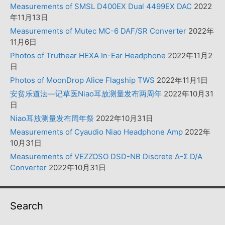
Measurements of SMSL D400EX Dual 4499EX DAC
2022
年11月13日
Measurements of Mutec MC-6 DAF/SR Converter
2022年
11月6日
Photos of Truthear HEXA In-Ear Headphone
2022年11月2
日
Photos of MoonDrop Alice Flagship TWS
2022年11月1日
安贫乐道法—记草医Niao耳放测量发布两周年
2022年10月31
日
Niao耳放测量发布周年祭
2022年10月31日
Measurements of Cyaudio Niao Headphone Amp
2022年
10月31日
Measurements of VEZZOSO DSD-NB Discrete Δ-Σ D/A
Converter
2022年10月31日
Search