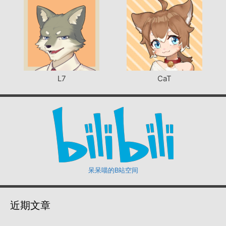
L7
CaT
呆呆喵的B站空间
近期文章