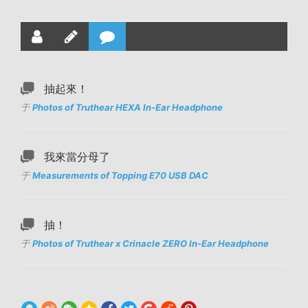
抽起來！
于
Photos of Truthear HEXA In-Ear Headphone
我來當分母了
于
Measurements of Topping E70 USB DAC
抽！
于
Photos of Truthear x Crinacle ZERO In-Ear Headphone