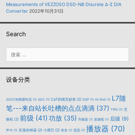
Measurements of VEZZOSO DSD-NB Discrete Δ-Σ D/A
Converter
2022年10月31日
Search
搜
索：
设备分类
L7随
CaT的喵言妙鱼
(2)
200斤的猹爱吃瓜
(1)
ADC
(1)
DSP
(1)
Hi-End
(1)
笔---来自站长吐槽的点点滴滴
(37)
交
TWS
(1)
前级
(41)
功放
(35)
后级
(9)
换机
(2)
升频器
(1)
发烧线
(1)
播放器
(70)
失落的神器
(2)
小尾巴
(2)
声卡
(1)
录音
(1)
恶恶
(1)