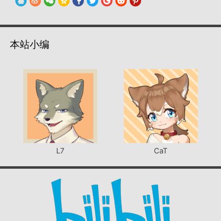
本站小编
L7
CaT