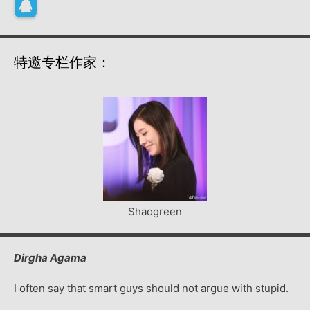
特邀专栏作家：
Shaogreen
Dirgha Agama
I often say that smart guys should not argue with stupid.