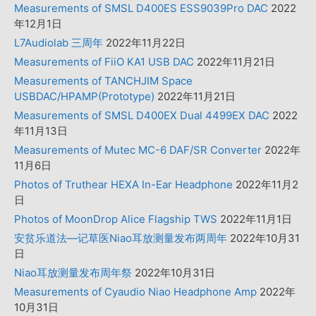
Measurements of SMSL D400ES ESS9039Pro DAC
2022
年12月1日
L7Audiolab 三周年
2022年11月22日
Measurements of FiiO KA1 USB DAC
2022年11月21日
Measurements of TANCHJIM Space
USBDAC/HPAMP(Prototype)
2022年11月21日
Measurements of SMSL D400EX Dual 4499EX DAC
2022
年11月13日
Measurements of Mutec MC-6 DAF/SR Converter
2022年
11月6日
Photos of Truthear HEXA In-Ear Headphone
2022年11月2
日
Photos of MoonDrop Alice Flagship TWS
2022年11月1日
安贫乐道法—记草医Niao耳放测量发布两周年
2022年10月31
日
Niao耳放测量发布周年祭
2022年10月31日
Measurements of Cyaudio Niao Headphone Amp
2022年
10月31日