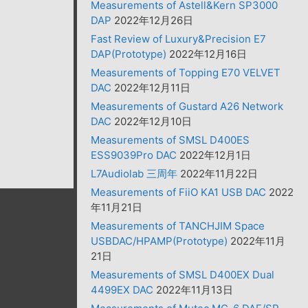
Measurements of Astell&Kern SP3000
DAP
2022年12月26日
Fast Review of Luxury&Precision E7
DAP(Prototype)
2022年12月16日
Measurements of Topping E70 VELVET
DAC
2022年12月11日
Measurements of Gustard A26 Network
DAC
2022年12月10日
Measurements of SMSL D400ES
ESS9039Pro DAC
2022年12月1日
L7Audiolab 三周年
2022年11月22日
Measurements of FiiO KA1 USB DAC
2022
年11月21日
Measurements of TANCHJIM Space
USBDAC/HPAMP(Prototype)
2022年11月
21日
Measurements of SMSL D400EX Dual
4499EX DAC
2022年11月13日