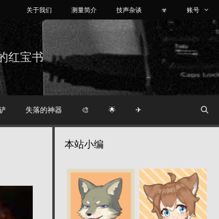
关于我们
测量简介
技声杂谈
☣
账号
烧友的红宝书
铲
失落的神器
🎨
🌟
✈
本站小编