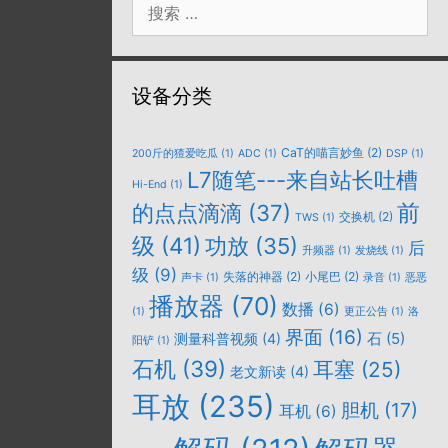
索：
设备分类
CaT的喵言妙鱼
(2)
200斤的猹爱吃瓜
(1)
ADC
(1)
DSP
(1)
L7随笔---来自站长吐槽
Hi-End
(1)
的点点滴滴
(37)
前
交换机
(2)
TWS
(1)
级
(41)
功放
(35)
后
升频器
(1)
发烧线
(1)
级
(9)
失落的神器
(2)
小尾巴
(2)
声卡
(1)
录音
(1)
恶恶
播放器
(70)
数播
(6)
(1)
更正公告
(1)
洛
界面
(16)
石
(5)
测量科普视频
(4)
阳铲
(1)
石机
(39)
耳塞
(25)
老文新读
(4)
耳放
(235)
胆机
(17)
耳机
(6)