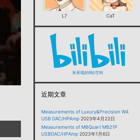
L7
CaT
呆呆喵的B站空间
近期文章
Measurements of Luxury&Precision W4
USB DAC/HPAmp
2023年4月22日
Measurements of MBQuart MB21P
USBDAC/HPAmp
2023年1月6日