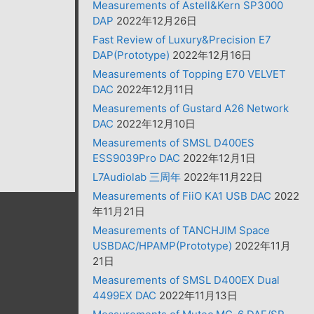
Measurements of Astell&Kern SP3000
DAP
2022年12月26日
Fast Review of Luxury&Precision E7
DAP(Prototype)
2022年12月16日
Measurements of Topping E70 VELVET
DAC
2022年12月11日
Measurements of Gustard A26 Network
DAC
2022年12月10日
Measurements of SMSL D400ES
ESS9039Pro DAC
2022年12月1日
L7Audiolab 三周年
2022年11月22日
Measurements of FiiO KA1 USB DAC
2022
年11月21日
Measurements of TANCHJIM Space
USBDAC/HPAMP(Prototype)
2022年11月
21日
Measurements of SMSL D400EX Dual
4499EX DAC
2022年11月13日