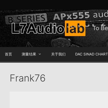
跳
至
内
容
To 
首页
测量结果
关于我们
DAC SINAD CHAR
Frank76