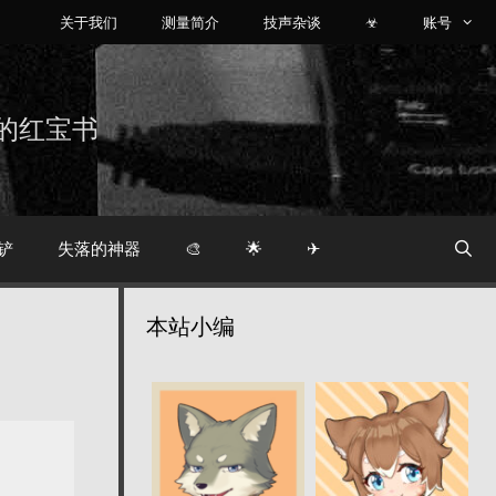
关于我们
测量简介
技声杂谈
☣
账号
烧友的红宝书
铲
失落的神器
🎨
🌟
✈
本站小编