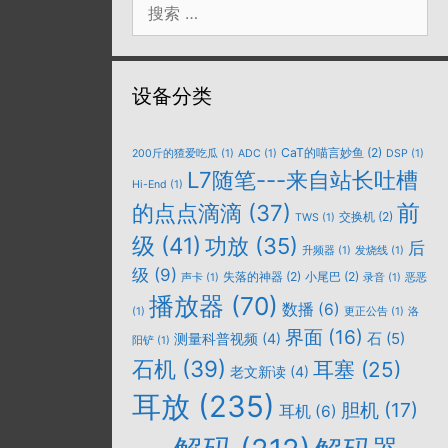
索：
设备分类
CaT的喵言妙鱼
(2)
200斤的猹爱吃瓜
(1)
ADC
(1)
DSP
(1)
L7随笔---来自站长吐槽
Hi-End
(1)
的点点滴滴
(37)
前
交换机
(2)
TWS
(1)
级
(41)
功放
(35)
后
升频器
(1)
发烧线
(1)
级
(9)
失落的神器
(2)
小尾巴
(2)
声卡
(1)
录音
(1)
恶恶
播放器
(70)
数播
(6)
(1)
更正公告
(1)
洛
界面
(16)
石
(5)
测量科普视频
(4)
阳铲
(1)
石机
(39)
耳塞
(25)
老文新读
(4)
耳放
(235)
胆机
(17)
耳机
(6)