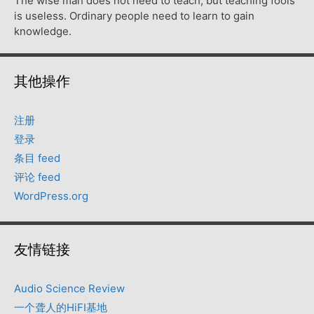
The wise man does not need to teach, but teaching fools
is useless. Ordinary people need to learn to gain
knowledge.
其他操作
注册
登录
条目 feed
评论 feed
WordPress.org
友情链接
Audio Science Review
一个聋人的HiFI基地