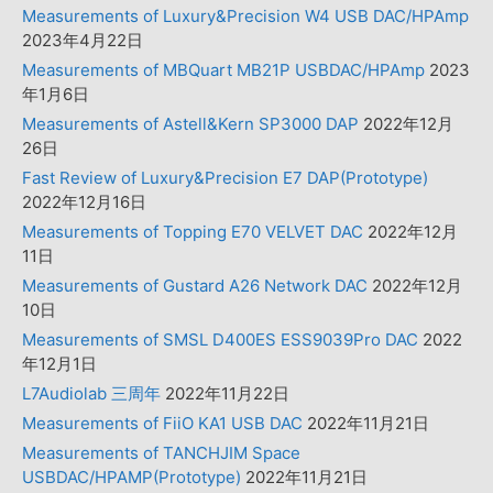
Measurements of Luxury&Precision W4 USB DAC/HPAmp
2023年4月22日
Measurements of MBQuart MB21P USBDAC/HPAmp
2023
年1月6日
Measurements of Astell&Kern SP3000 DAP
2022年12月
26日
Fast Review of Luxury&Precision E7 DAP(Prototype)
2022年12月16日
Measurements of Topping E70 VELVET DAC
2022年12月
11日
Measurements of Gustard A26 Network DAC
2022年12月
10日
Measurements of SMSL D400ES ESS9039Pro DAC
2022
年12月1日
L7Audiolab 三周年
2022年11月22日
Measurements of FiiO KA1 USB DAC
2022年11月21日
Measurements of TANCHJIM Space
USBDAC/HPAMP(Prototype)
2022年11月21日