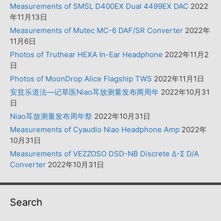
Measurements of SMSL D400EX Dual 4499EX DAC
2022
年11月13日
Measurements of Mutec MC-6 DAF/SR Converter
2022年
11月6日
Photos of Truthear HEXA In-Ear Headphone
2022年11月2
日
Photos of MoonDrop Alice Flagship TWS
2022年11月1日
安贫乐道法—记草医Niao耳放测量发布两周年
2022年10月31
日
Niao耳放测量发布周年祭
2022年10月31日
Measurements of Cyaudio Niao Headphone Amp
2022年
10月31日
Measurements of VEZZOSO DSD-NB Discrete Δ-Σ D/A
Converter
2022年10月31日
Search