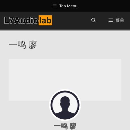
跳
Top Menu
至
内
菜单
容
一鸣 廖
一鸣 廖