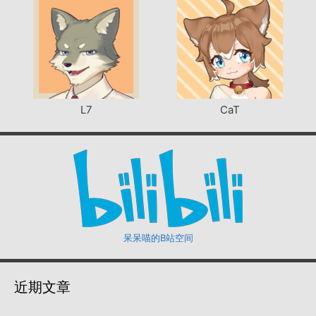
L7
CaT
呆呆喵的B站空间
近期文章