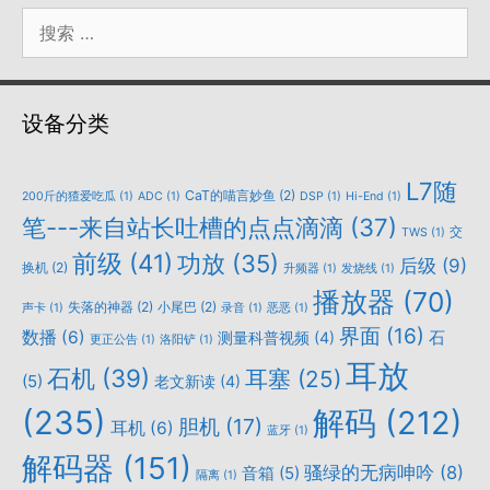
搜
索：
设备分类
L7随
CaT的喵言妙鱼
(2)
200斤的猹爱吃瓜
(1)
ADC
(1)
DSP
(1)
Hi-End
(1)
笔---来自站长吐槽的点点滴滴
(37)
交
TWS
(1)
前级
(41)
功放
(35)
后级
(9)
换机
(2)
升频器
(1)
发烧线
(1)
播放器
(70)
失落的神器
(2)
小尾巴
(2)
声卡
(1)
录音
(1)
恶恶
(1)
界面
(16)
数播
(6)
石
测量科普视频
(4)
更正公告
(1)
洛阳铲
(1)
耳放
石机
(39)
耳塞
(25)
(5)
老文新读
(4)
(235)
解码
(212)
胆机
(17)
耳机
(6)
蓝牙
(1)
解码器
(151)
骚绿的无病呻吟
(8)
音箱
(5)
隔离
(1)