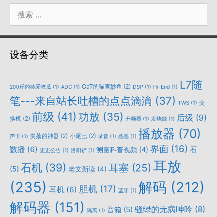
搜
索：
设备分类
L7随
CaT的喵言妙鱼
(2)
200斤的猹爱吃瓜
(1)
ADC
(1)
DSP
(1)
Hi-End
(1)
笔---来自站长吐槽的点点滴滴
(37)
交
TWS
(1)
前级
(41)
功放
(35)
后级
(9)
换机
(2)
升频器
(1)
发烧线
(1)
播放器
(70)
失落的神器
(2)
小尾巴
(2)
声卡
(1)
录音
(1)
恶恶
(1)
界面
(16)
数播
(6)
石
测量科普视频
(4)
更正公告
(1)
洛阳铲
(1)
耳放
石机
(39)
耳塞
(25)
(5)
老文新读
(4)
(235)
解码
(212)
胆机
(17)
耳机
(6)
蓝牙
(1)
解码器
(151)
骚绿的无病呻吟
(8)
音箱
(5)
隔离
(1)