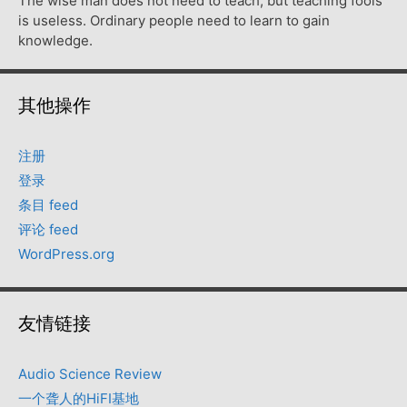
The wise man does not need to teach, but teaching fools
is useless. Ordinary people need to learn to gain
knowledge.
其他操作
注册
登录
条目 feed
评论 feed
WordPress.org
友情链接
Audio Science Review
一个聋人的HiFI基地