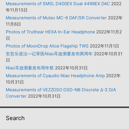
Measurements of SMSL D400EX Dual 4499EX DAC
2022
年11月13日
Measurements of Mutec MC-6 DAF/SR Converter
2022年
11月6日
Photos of Truthear HEXA In-Ear Headphone
2022年11月2
日
Photos of MoonDrop Alice Flagship TWS
2022年11月1日
安贫乐道法—记草医Niao耳放测量发布两周年
2022年10月31
日
Niao耳放测量发布周年祭
2022年10月31日
Measurements of Cyaudio Niao Headphone Amp
2022年
10月31日
Measurements of VEZZOSO DSD-NB Discrete Δ-Σ D/A
Converter
2022年10月31日
Search