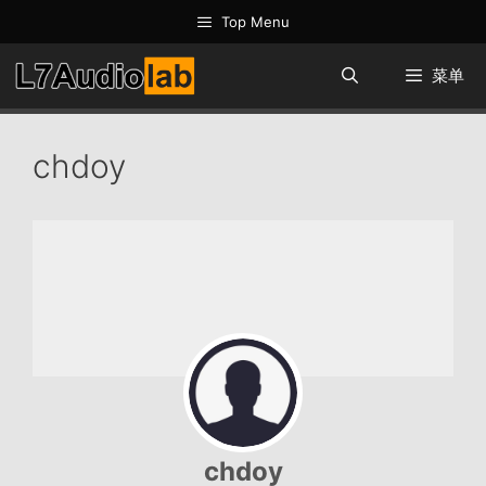
跳
Top Menu
至
内
菜单
容
chdoy
chdoy