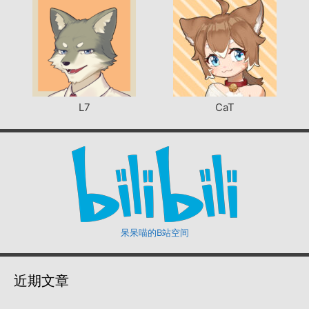
L7
CaT
呆呆喵的B站空间
近期文章