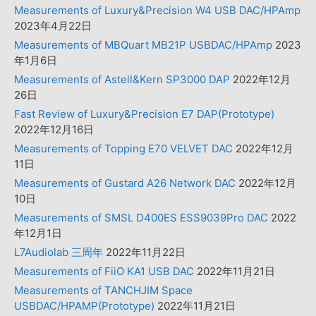
Measurements of Luxury&Precision W4 USB DAC/HPAmp
2023年4月22日
Measurements of MBQuart MB21P USBDAC/HPAmp
2023
年1月6日
Measurements of Astell&Kern SP3000 DAP
2022年12月
26日
Fast Review of Luxury&Precision E7 DAP(Prototype)
2022年12月16日
Measurements of Topping E70 VELVET DAC
2022年12月
11日
Measurements of Gustard A26 Network DAC
2022年12月
10日
Measurements of SMSL D400ES ESS9039Pro DAC
2022
年12月1日
L7Audiolab 三周年
2022年11月22日
Measurements of FiiO KA1 USB DAC
2022年11月21日
Measurements of TANCHJIM Space
USBDAC/HPAMP(Prototype)
2022年11月21日