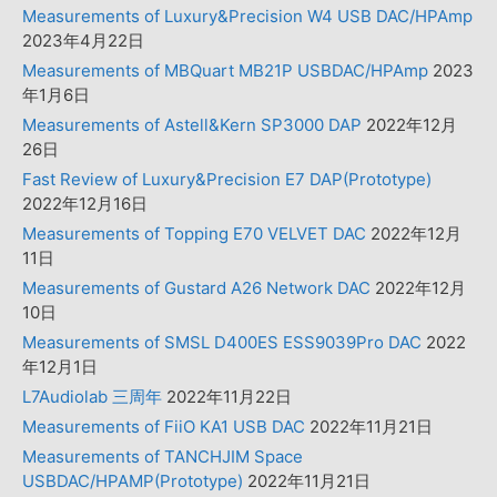
Measurements of Luxury&Precision W4 USB DAC/HPAmp
2023年4月22日
Measurements of MBQuart MB21P USBDAC/HPAmp
2023
年1月6日
Measurements of Astell&Kern SP3000 DAP
2022年12月
26日
Fast Review of Luxury&Precision E7 DAP(Prototype)
2022年12月16日
Measurements of Topping E70 VELVET DAC
2022年12月
11日
Measurements of Gustard A26 Network DAC
2022年12月
10日
Measurements of SMSL D400ES ESS9039Pro DAC
2022
年12月1日
L7Audiolab 三周年
2022年11月22日
Measurements of FiiO KA1 USB DAC
2022年11月21日
Measurements of TANCHJIM Space
USBDAC/HPAMP(Prototype)
2022年11月21日