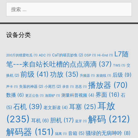
搜
索：
设备分类
L7随
CaT的喵言妙鱼
(2)
200斤的猹爱吃瓜
(1)
ADC
(1)
DSP
(1)
Hi-End
(1)
笔---来自站长吐槽的点点滴滴
(37)
交
TWS
(1)
前级
(41)
功放
(35)
后级
(9)
换机
(2)
升频器
(1)
发烧线
(1)
播放器
(70)
失落的神器
(2)
小尾巴
(2)
声卡
(1)
录音
(1)
恶恶
(1)
界面
(16)
数播
(6)
石
测量科普视频
(4)
更正公告
(1)
洛阳铲
(1)
耳放
石机
(39)
耳塞
(25)
(5)
老文新读
(4)
(235)
解码
(212)
胆机
(17)
耳机
(6)
蓝牙
(1)
解码器
(151)
骚绿的无病呻吟
(8)
音箱
(5)
隔离
(1)