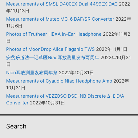
Measurements of SMSL D400EX Dual 4499EX DAC
2022
年11月13日
Measurements of Mutec MC-6 DAF/SR Converter
2022年
11月6日
Photos of Truthear HEXA In-Ear Headphone
2022年11月2
日
Photos of MoonDrop Alice Flagship TWS
2022年11月1日
安贫乐道法—记草医Niao耳放测量发布两周年
2022年10月31
日
Niao耳放测量发布周年祭
2022年10月31日
Measurements of Cyaudio Niao Headphone Amp
2022年
10月31日
Measurements of VEZZOSO DSD-NB Discrete Δ-Σ D/A
Converter
2022年10月31日
Search