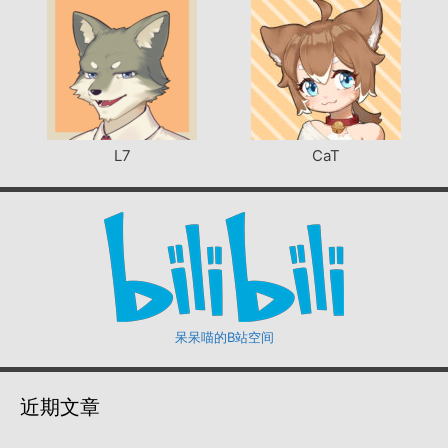
L7
CaT
呆呆喵的B站空间
近期文章