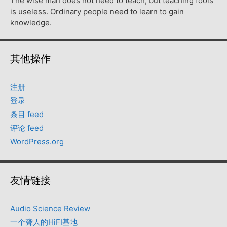
The wise man does not need to teach, but teaching fools
is useless. Ordinary people need to learn to gain
knowledge.
其他操作
注册
登录
条目 feed
评论 feed
WordPress.org
友情链接
Audio Science Review
一个聋人的HiFI基地