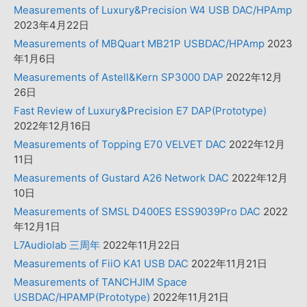
Measurements of Luxury&Precision W4 USB DAC/HPAmp
2023年4月22日
Measurements of MBQuart MB21P USBDAC/HPAmp
2023
年1月6日
Measurements of Astell&Kern SP3000 DAP
2022年12月
26日
Fast Review of Luxury&Precision E7 DAP(Prototype)
2022年12月16日
Measurements of Topping E70 VELVET DAC
2022年12月
11日
Measurements of Gustard A26 Network DAC
2022年12月
10日
Measurements of SMSL D400ES ESS9039Pro DAC
2022
年12月1日
L7Audiolab 三周年
2022年11月22日
Measurements of FiiO KA1 USB DAC
2022年11月21日
Measurements of TANCHJIM Space
USBDAC/HPAMP(Prototype)
2022年11月21日