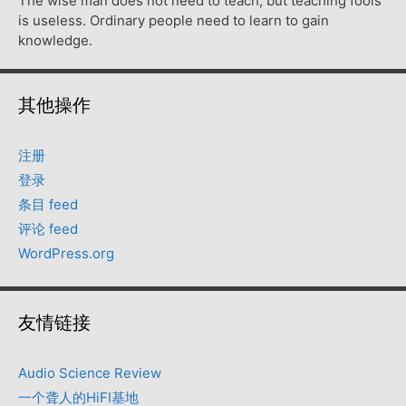
The wise man does not need to teach, but teaching fools
is useless. Ordinary people need to learn to gain
knowledge.
其他操作
注册
登录
条目 feed
评论 feed
WordPress.org
友情链接
Audio Science Review
一个聋人的HiFI基地