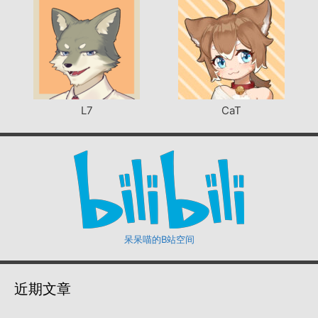
L7
CaT
呆呆喵的B站空间
近期文章