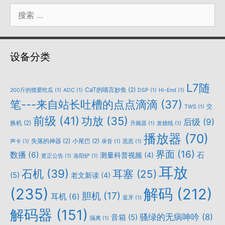
搜
索：
设备分类
L7随
CaT的喵言妙鱼
(2)
200斤的猹爱吃瓜
(1)
ADC
(1)
DSP
(1)
Hi-End
(1)
笔---来自站长吐槽的点点滴滴
(37)
交
TWS
(1)
前级
(41)
功放
(35)
后级
(9)
换机
(2)
升频器
(1)
发烧线
(1)
播放器
(70)
失落的神器
(2)
小尾巴
(2)
声卡
(1)
录音
(1)
恶恶
(1)
界面
(16)
数播
(6)
石
测量科普视频
(4)
更正公告
(1)
洛阳铲
(1)
耳放
石机
(39)
耳塞
(25)
(5)
老文新读
(4)
(235)
解码
(212)
胆机
(17)
耳机
(6)
蓝牙
(1)
解码器
(151)
骚绿的无病呻吟
(8)
音箱
(5)
隔离
(1)