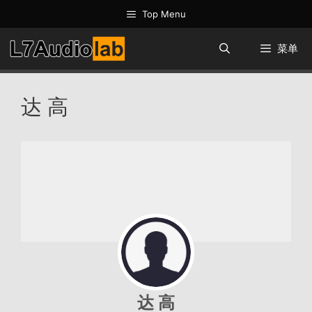
跳
Top Menu
至
内
菜单
容
达 高
达 高