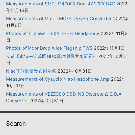
Measurements of SMSL D400EX Dual 4499EX DAC
2022
年11月13日
Measurements of Mutec MC-6 DAF/SR Converter
2022年
11月6日
Photos of Truthear HEXA In-Ear Headphone
2022年11月2
日
Photos of MoonDrop Alice Flagship TWS
2022年11月1日
安贫乐道法—记草医Niao耳放测量发布两周年
2022年10月31
日
Niao耳放测量发布周年祭
2022年10月31日
Measurements of Cyaudio Niao Headphone Amp
2022年
10月31日
Measurements of VEZZOSO DSD-NB Discrete Δ-Σ D/A
Converter
2022年10月31日
Search