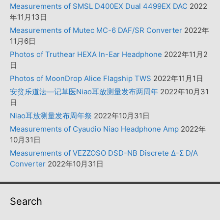
Measurements of SMSL D400EX Dual 4499EX DAC
2022
年11月13日
Measurements of Mutec MC-6 DAF/SR Converter
2022年
11月6日
Photos of Truthear HEXA In-Ear Headphone
2022年11月2
日
Photos of MoonDrop Alice Flagship TWS
2022年11月1日
安贫乐道法—记草医Niao耳放测量发布两周年
2022年10月31
日
Niao耳放测量发布周年祭
2022年10月31日
Measurements of Cyaudio Niao Headphone Amp
2022年
10月31日
Measurements of VEZZOSO DSD-NB Discrete Δ-Σ D/A
Converter
2022年10月31日
Search