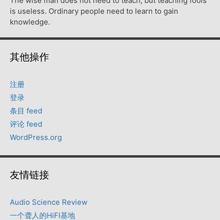
The wise man does not need to teach, but teaching fools
is useless. Ordinary people need to learn to gain
knowledge.
其他操作
注册
登录
条目 feed
评论 feed
WordPress.org
友情链接
Audio Science Review
一个聋人的HiFI基地