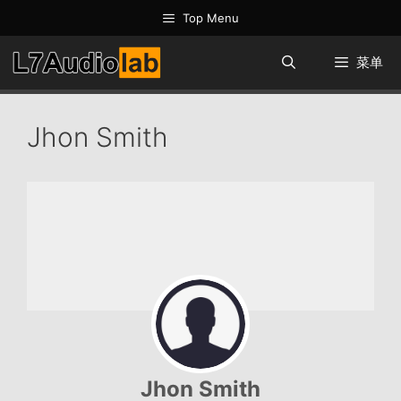
跳
Top Menu
至
内
菜单
容
Jhon Smith
Jhon Smith