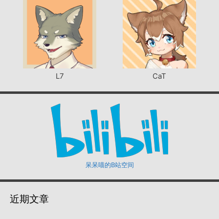
L7
CaT
呆呆喵的B站空间
近期文章