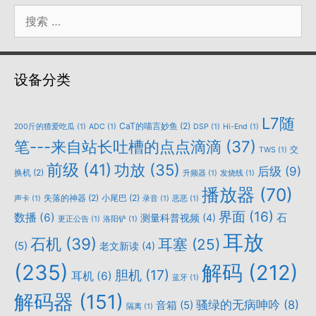
搜
索：
设备分类
L7随
CaT的喵言妙鱼
(2)
200斤的猹爱吃瓜
(1)
ADC
(1)
DSP
(1)
Hi-End
(1)
笔---来自站长吐槽的点点滴滴
(37)
交
TWS
(1)
前级
(41)
功放
(35)
后级
(9)
换机
(2)
升频器
(1)
发烧线
(1)
播放器
(70)
失落的神器
(2)
小尾巴
(2)
声卡
(1)
录音
(1)
恶恶
(1)
界面
(16)
数播
(6)
石
测量科普视频
(4)
更正公告
(1)
洛阳铲
(1)
耳放
石机
(39)
耳塞
(25)
(5)
老文新读
(4)
(235)
解码
(212)
胆机
(17)
耳机
(6)
蓝牙
(1)
解码器
(151)
骚绿的无病呻吟
(8)
音箱
(5)
隔离
(1)