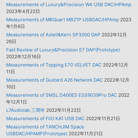
Measurements of Luxury&Precision W4 USB DAC/HPAmp
2023年4月22日
Measurements of MBQuart MB21P USBDAC/HPAmp
2023
年1月6日
Measurements of Astell&Kern SP3000 DAP
2022年12月
26日
Fast Review of Luxury&Precision E7 DAP(Prototype)
2022年12月16日
Measurements of Topping E70 VELVET DAC
2022年12月
11日
Measurements of Gustard A26 Network DAC
2022年12月
10日
Measurements of SMSL D400ES ESS9039Pro DAC
2022
年12月1日
L7Audiolab 三周年
2022年11月22日
Measurements of FiiO KA1 USB DAC
2022年11月21日
Measurements of TANCHJIM Space
USBDAC/HPAMP(Prototype)
2022年11月21日