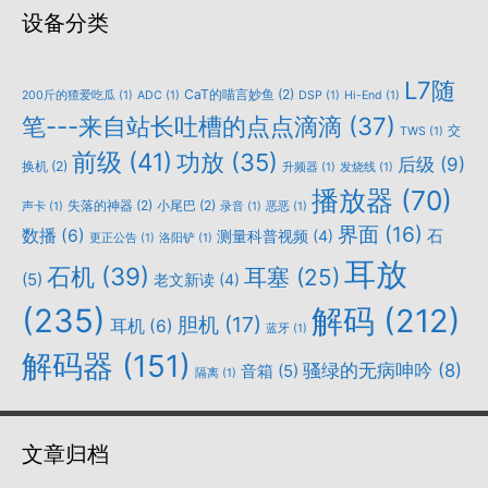
设备分类
L7随
CaT的喵言妙鱼
(2)
200斤的猹爱吃瓜
(1)
ADC
(1)
DSP
(1)
Hi-End
(1)
笔---来自站长吐槽的点点滴滴
(37)
交
TWS
(1)
前级
(41)
功放
(35)
后级
(9)
换机
(2)
升频器
(1)
发烧线
(1)
播放器
(70)
失落的神器
(2)
小尾巴
(2)
声卡
(1)
录音
(1)
恶恶
(1)
界面
(16)
数播
(6)
石
测量科普视频
(4)
更正公告
(1)
洛阳铲
(1)
耳放
石机
(39)
耳塞
(25)
(5)
老文新读
(4)
(235)
解码
(212)
胆机
(17)
耳机
(6)
蓝牙
(1)
解码器
(151)
骚绿的无病呻吟
(8)
音箱
(5)
隔离
(1)
文章归档