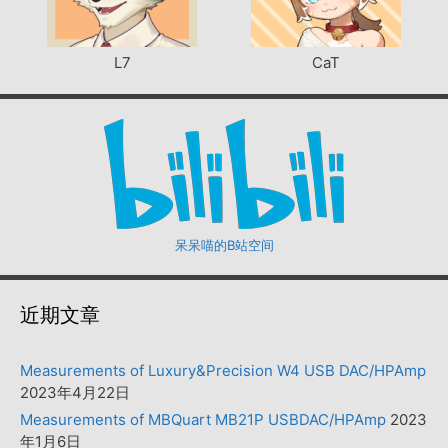
L7
CaT
呆呆喵的B站空间
近期文章
Measurements of Luxury&Precision W4 USB DAC/HPAmp
2023年4月22日
Measurements of MBQuart MB21P USBDAC/HPAmp
2023
年1月6日