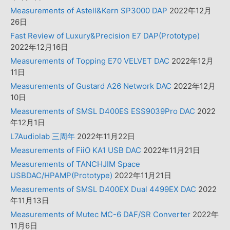
Measurements of Astell&Kern SP3000 DAP
2022年12月
26日
Fast Review of Luxury&Precision E7 DAP(Prototype)
2022年12月16日
Measurements of Topping E70 VELVET DAC
2022年12月
11日
Measurements of Gustard A26 Network DAC
2022年12月
10日
Measurements of SMSL D400ES ESS9039Pro DAC
2022
年12月1日
L7Audiolab 三周年
2022年11月22日
Measurements of FiiO KA1 USB DAC
2022年11月21日
Measurements of TANCHJIM Space
USBDAC/HPAMP(Prototype)
2022年11月21日
Measurements of SMSL D400EX Dual 4499EX DAC
2022
年11月13日
Measurements of Mutec MC-6 DAF/SR Converter
2022年
11月6日