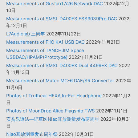
Measurements of Gustard A26 Network DAC
2022年12月
10日
Measurements of SMSL D400ES ESS9039Pro DAC
2022
年12月1日
L7Audiolab 三周年
2022年11月22日
Measurements of FiiO KA1 USB DAC
2022年11月21日
Measurements of TANCHJIM Space
USBDAC/HPAMP(Prototype)
2022年11月21日
Measurements of SMSL D400EX Dual 4499EX DAC
2022
年11月13日
Measurements of Mutec MC-6 DAF/SR Converter
2022年
11月6日
Photos of Truthear HEXA In-Ear Headphone
2022年11月2
日
Photos of MoonDrop Alice Flagship TWS
2022年11月1日
安贫乐道法—记草医Niao耳放测量发布两周年
2022年10月31
日
Niao耳放测量发布周年祭
2022年10月31日