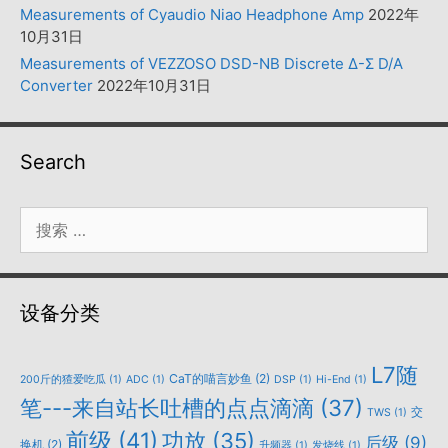
Measurements of Cyaudio Niao Headphone Amp
2022年
10月31日
Measurements of VEZZOSO DSD-NB Discrete Δ-Σ D/A
Converter
2022年10月31日
Search
搜
索：
设备分类
L7随
CaT的喵言妙鱼
(2)
200斤的猹爱吃瓜
(1)
ADC
(1)
DSP
(1)
Hi-End
(1)
笔---来自站长吐槽的点点滴滴
(37)
交
TWS
(1)
前级
(41)
功放
(35)
后级
(9)
换机
(2)
升频器
(1)
发烧线
(1)