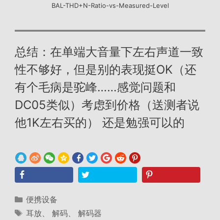
BAL-THD+N-Ratio-vs-Measured-Level
总结：在单端大音量下左右声道一致
性不够好，但是别的表现挺OK（还
有个毛病是驼峰……感觉问题和
DC05类似）考虑到价格（送测者说
他1K左右买的） 还是勉强可以的
分
便携设备
类
标
耳放
、
解码
、
解码器