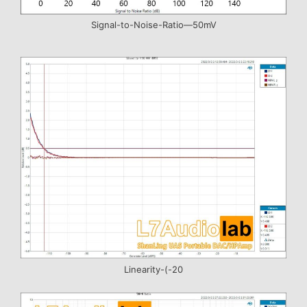
Signal-to-Noise-Ratio—50mV
Linearity-(-20