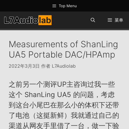
跳
Top Menu
至
内
菜单
容
Measurements of ShanLing
UA5 Portable DAC/HPAmp
2022年3月3日
作者
L7Audiolab
之前另一个测评UP主咨询过我一些
这个 ShanLing UA5 的问题，考虑
到这台小尾巴在那么小的体积下还带
了电池（这挺新鲜）我就通过自己的
渠道从网友手里借了一台，做一下验