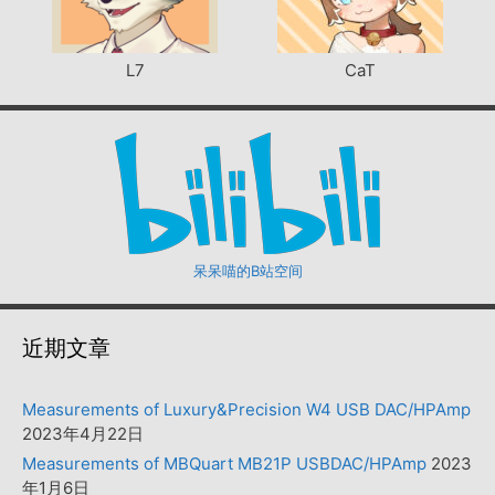
L7
CaT
呆呆喵的B站空间
近期文章
Measurements of Luxury&Precision W4 USB DAC/HPAmp
2023年4月22日
Measurements of MBQuart MB21P USBDAC/HPAmp
2023
年1月6日