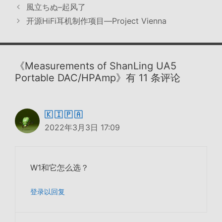
签
風立ちぬ–起风了
开源HiFi耳机制作项目—Project Vienna
《Measurements of ShanLing UA5
Portable DAC/HPAmp》有 11 条评论
🇰 🇮 🇵 🇦
2022年3月3日 17:09
W1和它怎么选？
登录以回复