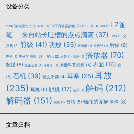
设备分类
L7随
CaT的喵言妙鱼
(2)
200斤的猹爱吃瓜
(1)
ADC
(1)
DSP
(1)
Hi-End
(1)
笔---来自站长吐槽的点点滴滴
(37)
交
TWS
(1)
前级
(41)
功放
(35)
后级
(9)
换机
(2)
升频器
(1)
发烧线
(1)
播放器
(70)
失落的神器
(2)
小尾巴
(2)
声卡
(1)
录音
(1)
恶恶
(1)
界面
(16)
数播
(6)
石
测量科普视频
(4)
更正公告
(1)
洛阳铲
(1)
耳放
石机
(39)
耳塞
(25)
(5)
老文新读
(4)
(235)
解码
(212)
胆机
(17)
耳机
(6)
蓝牙
(1)
解码器
(151)
骚绿的无病呻吟
(8)
音箱
(5)
隔离
(1)
文章归档