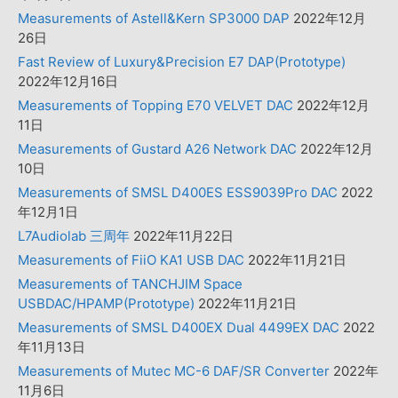
Measurements of Astell&Kern SP3000 DAP
2022年12月
26日
Fast Review of Luxury&Precision E7 DAP(Prototype)
2022年12月16日
Measurements of Topping E70 VELVET DAC
2022年12月
11日
Measurements of Gustard A26 Network DAC
2022年12月
10日
Measurements of SMSL D400ES ESS9039Pro DAC
2022
年12月1日
L7Audiolab 三周年
2022年11月22日
Measurements of FiiO KA1 USB DAC
2022年11月21日
Measurements of TANCHJIM Space
USBDAC/HPAMP(Prototype)
2022年11月21日
Measurements of SMSL D400EX Dual 4499EX DAC
2022
年11月13日
Measurements of Mutec MC-6 DAF/SR Converter
2022年
11月6日