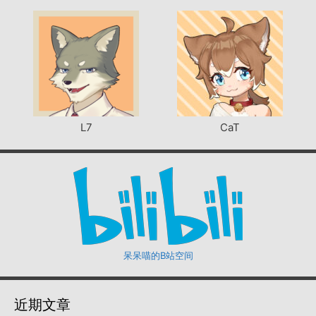
L7
CaT
呆呆喵的B站空间
近期文章