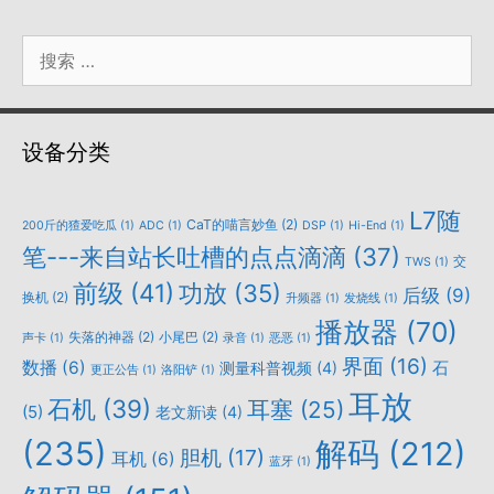
搜
索：
设备分类
L7随
CaT的喵言妙鱼
(2)
200斤的猹爱吃瓜
(1)
ADC
(1)
DSP
(1)
Hi-End
(1)
笔---来自站长吐槽的点点滴滴
(37)
交
TWS
(1)
前级
(41)
功放
(35)
后级
(9)
换机
(2)
升频器
(1)
发烧线
(1)
播放器
(70)
失落的神器
(2)
小尾巴
(2)
声卡
(1)
录音
(1)
恶恶
(1)
界面
(16)
数播
(6)
石
测量科普视频
(4)
更正公告
(1)
洛阳铲
(1)
耳放
石机
(39)
耳塞
(25)
(5)
老文新读
(4)
(235)
解码
(212)
胆机
(17)
耳机
(6)
蓝牙
(1)