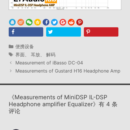
分
便携设备
类
标
界面
、
耳放
、
解码
签
Measurement of iBasso DC-04
Measurements of Gustard H16 Headphone Amp
《Measurements of MiniDSP IL-DSP
Headphone amplifier Equalizer》有 4 条
评论