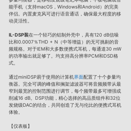
能手机（支持macOS，Windows和Android）的完美
伴侣。内置麦克风可进行语音通话，确保最大程度的移
动灵活性。
IL-DSP装
在一个轻巧的铝制外壳中，具有120 dB信噪
比和0.0007％THD + N（中等增益）的无可挑剔的音
频规格。对于IEM和大多数便携式耳机，每通道30 mW
的功率输出就足够了。均支持高分辨率PCM和DSD格
式。
通过miniDSP易于使用的计算机
界面
配置了十个参量均
衡器。完全可调的峰值和搁架滤波器可将音频频带从最
窄到最宽的控制范围进行调节，每个频带最多可增强或
削减16 dB。DSP功能，精心选择的高品质组件和32位
发烧级DAC的结合，共同创造了无与伦比的便携式耳机
体验。
【仪表板】