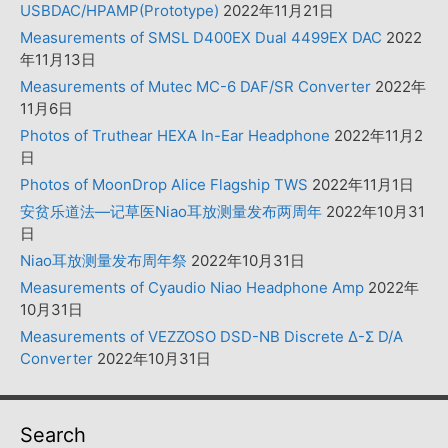
USBDAC/HPAMP(Prototype)
2022年11月21日
Measurements of SMSL D400EX Dual 4499EX DAC
2022
年11月13日
Measurements of Mutec MC-6 DAF/SR Converter
2022年
11月6日
Photos of Truthear HEXA In-Ear Headphone
2022年11月2
日
Photos of MoonDrop Alice Flagship TWS
2022年11月1日
安贫乐道法—记草医Niao耳放测量发布两周年
2022年10月31
日
Niao耳放测量发布周年祭
2022年10月31日
Measurements of Cyaudio Niao Headphone Amp
2022年
10月31日
Measurements of VEZZOSO DSD-NB Discrete Δ-Σ D/A
Converter
2022年10月31日
Search