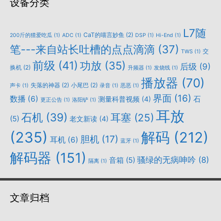
设备分类
L7随
CaT的喵言妙鱼
(2)
200斤的猹爱吃瓜
(1)
ADC
(1)
DSP
(1)
Hi-End
(1)
笔---来自站长吐槽的点点滴滴
(37)
交
TWS
(1)
前级
(41)
功放
(35)
后级
(9)
换机
(2)
升频器
(1)
发烧线
(1)
播放器
(70)
失落的神器
(2)
小尾巴
(2)
声卡
(1)
录音
(1)
恶恶
(1)
界面
(16)
数播
(6)
石
测量科普视频
(4)
更正公告
(1)
洛阳铲
(1)
耳放
石机
(39)
耳塞
(25)
(5)
老文新读
(4)
(235)
解码
(212)
胆机
(17)
耳机
(6)
蓝牙
(1)
解码器
(151)
骚绿的无病呻吟
(8)
音箱
(5)
隔离
(1)
文章归档