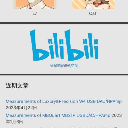
L7
CaT
呆呆喵的B站空间
近期文章
Measurements of Luxury&Precision W4 USB DAC/HPAmp
2023年4月22日
Measurements of MBQuart MB21P USBDAC/HPAmp
2023
年1月6日