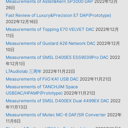
Measurements of Astell&Kern SP3000 DAP
2022年12月
26日
Fast Review of Luxury&Precision E7 DAP(Prototype)
2022年12月16日
Measurements of Topping E70 VELVET DAC
2022年12月
11日
Measurements of Gustard A26 Network DAC
2022年12月
10日
Measurements of SMSL D400ES ESS9039Pro DAC
2022
年12月1日
L7Audiolab 三周年
2022年11月22日
Measurements of FiiO KA1 USB DAC
2022年11月21日
Measurements of TANCHJIM Space
USBDAC/HPAMP(Prototype)
2022年11月21日
Measurements of SMSL D400EX Dual 4499EX DAC
2022
年11月13日
Measurements of Mutec MC-6 DAF/SR Converter
2022年
11月6日