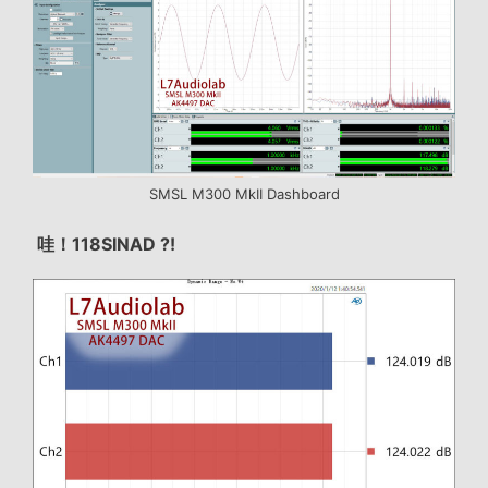
SMSL M300 MkII Dashboard
哇！118SINAD ?!