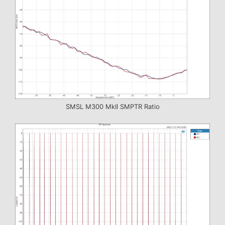
SMSL M300 MkII SMPTR Ratio