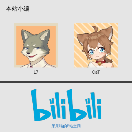
本站小编
L7
CaT
呆呆喵的B站空间