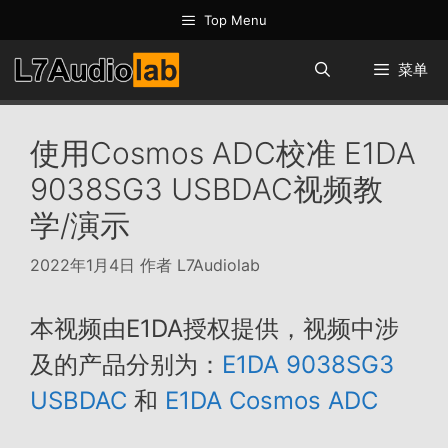
跳
Top Menu
至
内
菜单
容
使用Cosmos ADC校准 E1DA
9038SG3 USBDAC视频教
学/演示
2022年1月4日
作者
L7Audiolab
本视频由E1DA授权提供，视频中涉
及的产品分别为：
E1DA 9038SG3
USBDAC
和
E1DA Cosmos ADC