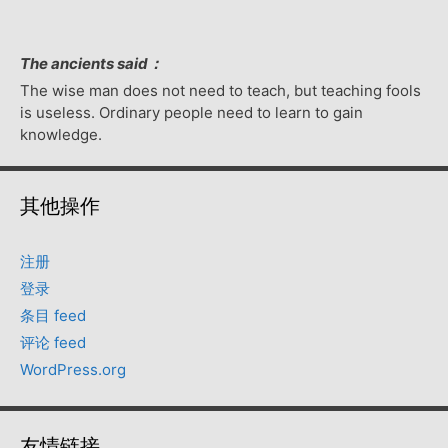
The ancients said：
The wise man does not need to teach, but teaching fools
is useless. Ordinary people need to learn to gain
knowledge.
其他操作
注册
登录
条目 feed
评论 feed
WordPress.org
友情链接