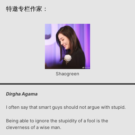
特邀专栏作家：
Shaogreen
Dirgha Agama
I often say that smart guys should not argue with stupid.
Being able to ignore the stupidity of a fool is the
cleverness of a wise man.