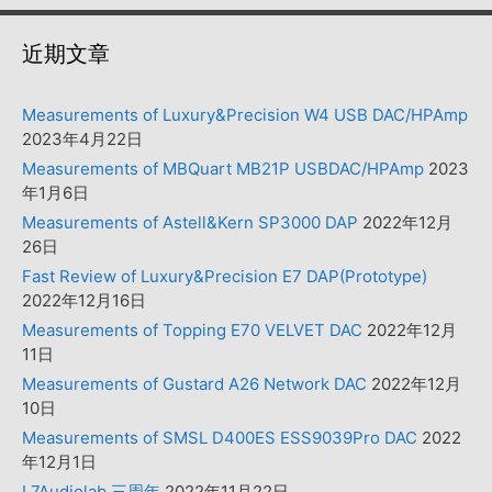
近期文章
Measurements of Luxury&Precision W4 USB DAC/HPAmp
2023年4月22日
Measurements of MBQuart MB21P USBDAC/HPAmp
2023
年1月6日
Measurements of Astell&Kern SP3000 DAP
2022年12月
26日
Fast Review of Luxury&Precision E7 DAP(Prototype)
2022年12月16日
Measurements of Topping E70 VELVET DAC
2022年12月
11日
Measurements of Gustard A26 Network DAC
2022年12月
10日
Measurements of SMSL D400ES ESS9039Pro DAC
2022
年12月1日
L7Audiolab 三周年
2022年11月22日