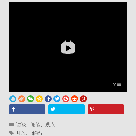
分
访谈、随笔、观点
类
标
耳放
、
解码