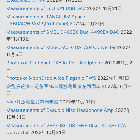
Measurements of FiiO KA1 USB DAC
2022年11月21日
Measurements of TANCHJIM Space
USBDAC/HPAMP(Prototype)
2022年11月21日
Measurements of SMSL D400EX Dual 4499EX DAC
2022
年11月13日
Measurements of Mutec MC-6 DAF/SR Converter
2022年
11月6日
Photos of Truthear HEXA In-Ear Headphone
2022年11月2
日
Photos of MoonDrop Alice Flagship TWS
2022年11月1日
安贫乐道法—记草医Niao耳放测量发布两周年
2022年10月31
日
Niao耳放测量发布周年祭
2022年10月31日
Measurements of Cyaudio Niao Headphone Amp
2022年
10月31日
Measurements of VEZZOSO DSD-NB Discrete Δ-Σ D/A
Converter
2022年10月31日