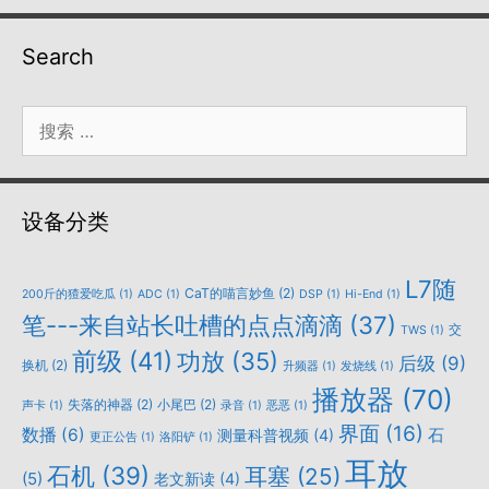
Search
搜
索：
设备分类
L7随
CaT的喵言妙鱼
(2)
200斤的猹爱吃瓜
(1)
ADC
(1)
DSP
(1)
Hi-End
(1)
笔---来自站长吐槽的点点滴滴
(37)
交
TWS
(1)
前级
(41)
功放
(35)
后级
(9)
换机
(2)
升频器
(1)
发烧线
(1)
播放器
(70)
失落的神器
(2)
小尾巴
(2)
声卡
(1)
录音
(1)
恶恶
(1)
界面
(16)
数播
(6)
石
测量科普视频
(4)
更正公告
(1)
洛阳铲
(1)
耳放
石机
(39)
耳塞
(25)
(5)
老文新读
(4)