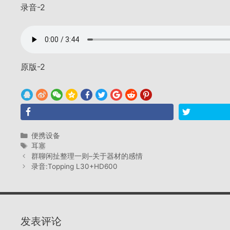
录音-2
原版-2
分
便携设备
类
标
耳塞
签
群聊闲扯整理一则–关于器材的感情
录音:Topping L30+HD600
发表评论