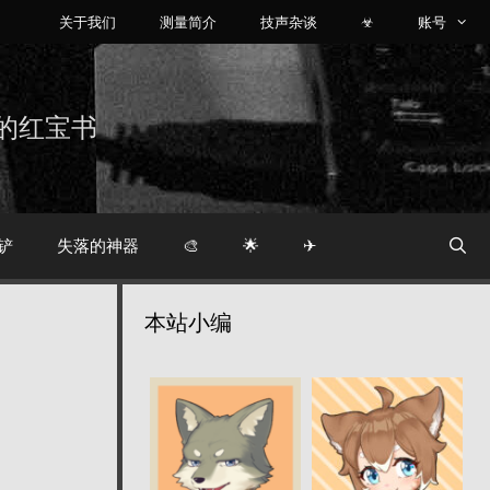
关于我们
测量简介
技声杂谈
☣
账号
烧友的红宝书
铲
失落的神器
🎨
🌟
✈
本站小编