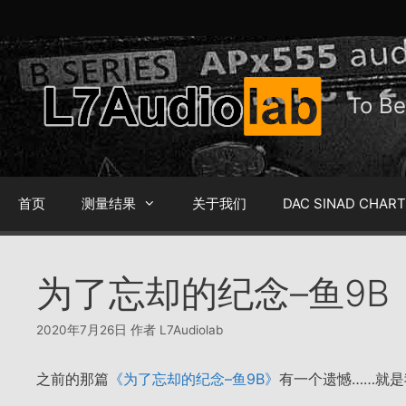
跳
至
内
容
To 
首页
测量结果
关于我们
DAC SINAD CHAR
为了忘却的纪念–鱼9B
2020年7月26日
作者
L7Audiolab
之前的那篇
《为了忘却的纪念–鱼9B》
有一个遗憾……就是