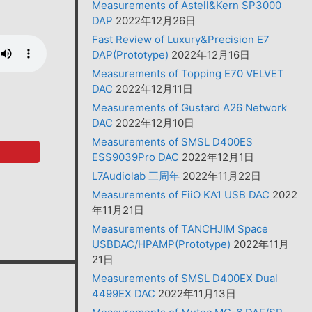
Measurements of Astell&Kern SP3000
DAP
2022年12月26日
Fast Review of Luxury&Precision E7
DAP(Prototype)
2022年12月16日
Measurements of Topping E70 VELVET
DAC
2022年12月11日
Measurements of Gustard A26 Network
DAC
2022年12月10日
Measurements of SMSL D400ES
ESS9039Pro DAC
2022年12月1日
L7Audiolab 三周年
2022年11月22日
Measurements of FiiO KA1 USB DAC
2022
年11月21日
Measurements of TANCHJIM Space
USBDAC/HPAMP(Prototype)
2022年11月
21日
Measurements of SMSL D400EX Dual
4499EX DAC
2022年11月13日