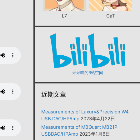
L7
CaT
呆呆喵的B站空间
近期文章
Measurements of Luxury&Precision W4
USB DAC/HPAmp
2023年4月22日
Measurements of MBQuart MB21P
USBDAC/HPAmp
2023年1月6日