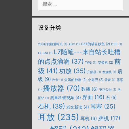
索：
设备分类
CaT的喵言妙鱼
(2)
200斤的猹爱吃瓜
(1)
ADC
(1)
DSP
(1)
L7随笔---来自站长吐槽
Hi-End
(1)
的点点滴滴
(37)
前
交换机
(2)
TWS
(1)
级
(41)
功放
(35)
后
升频器
(1)
发烧线
(1)
级
(9)
失落的神器
(2)
小尾巴
(2)
声卡
(1)
录音
(1)
恶恶
播放器
(70)
数播
(6)
(1)
更正公告
(1)
洛
界面
(16)
石
(5)
测量科普视频
(4)
阳铲
(1)
石机
(39)
耳塞
(25)
老文新读
(4)
耳放
(235)
胆机
(17)
耳机
(6)