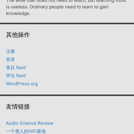
The wise man does not need to teach, but teaching fools
is useless. Ordinary people need to learn to gain
knowledge.
其他操作
注册
登录
条目 feed
评论 feed
WordPress.org
友情链接
Audio Science Review
一个聋人的HiFI基地