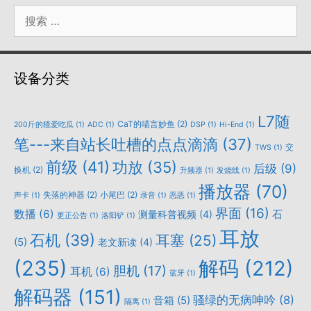
搜
索：
设备分类
L7随
CaT的喵言妙鱼
(2)
200斤的猹爱吃瓜
(1)
ADC
(1)
DSP
(1)
Hi-End
(1)
笔---来自站长吐槽的点点滴滴
(37)
交
TWS
(1)
前级
(41)
功放
(35)
后级
(9)
换机
(2)
升频器
(1)
发烧线
(1)
播放器
(70)
失落的神器
(2)
小尾巴
(2)
声卡
(1)
录音
(1)
恶恶
(1)
界面
(16)
数播
(6)
石
测量科普视频
(4)
更正公告
(1)
洛阳铲
(1)
耳放
石机
(39)
耳塞
(25)
(5)
老文新读
(4)
(235)
解码
(212)
胆机
(17)
耳机
(6)
蓝牙
(1)
解码器
(151)
骚绿的无病呻吟
(8)
音箱
(5)
隔离
(1)