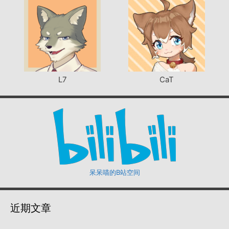
L7
CaT
呆呆喵的B站空间
近期文章