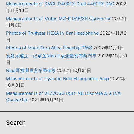
Measurements of SMSL D400EX Dual 4499EX DAC
2022
年11月13日
Measurements of Mutec MC-6 DAF/SR Converter
2022年
11月6日
Photos of Truthear HEXA In-Ear Headphone
2022年11月2
日
Photos of MoonDrop Alice Flagship TWS
2022年11月1日
安贫乐道法—记草医Niao耳放测量发布两周年
2022年10月31
日
Niao耳放测量发布周年祭
2022年10月31日
Measurements of Cyaudio Niao Headphone Amp
2022年
10月31日
Measurements of VEZZOSO DSD-NB Discrete Δ-Σ D/A
Converter
2022年10月31日
Search