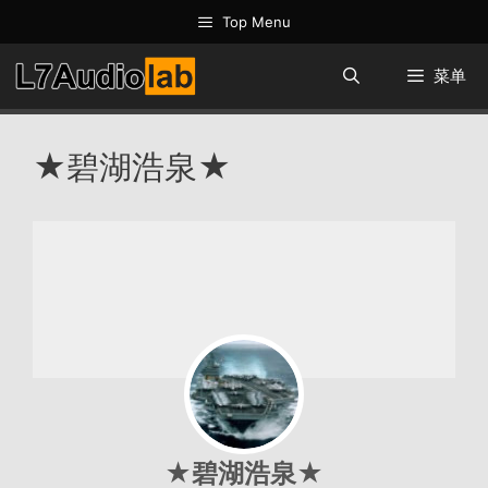
跳
Top Menu
至
内
菜单
容
★碧湖浩泉★
★碧湖浩泉★