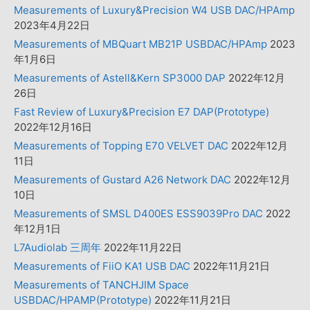
Measurements of Luxury&Precision W4 USB DAC/HPAmp
2023年4月22日
Measurements of MBQuart MB21P USBDAC/HPAmp
2023
年1月6日
Measurements of Astell&Kern SP3000 DAP
2022年12月
26日
Fast Review of Luxury&Precision E7 DAP(Prototype)
2022年12月16日
Measurements of Topping E70 VELVET DAC
2022年12月
11日
Measurements of Gustard A26 Network DAC
2022年12月
10日
Measurements of SMSL D400ES ESS9039Pro DAC
2022
年12月1日
L7Audiolab 三周年
2022年11月22日
Measurements of FiiO KA1 USB DAC
2022年11月21日
Measurements of TANCHJIM Space
USBDAC/HPAMP(Prototype)
2022年11月21日