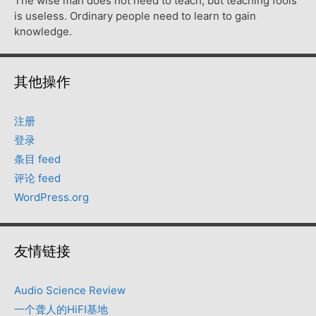
The wise man does not need to teach, but teaching fools
is useless. Ordinary people need to learn to gain
knowledge.
其他操作
注册
登录
条目 feed
评论 feed
WordPress.org
友情链接
Audio Science Review
一个聋人的HiFI基地