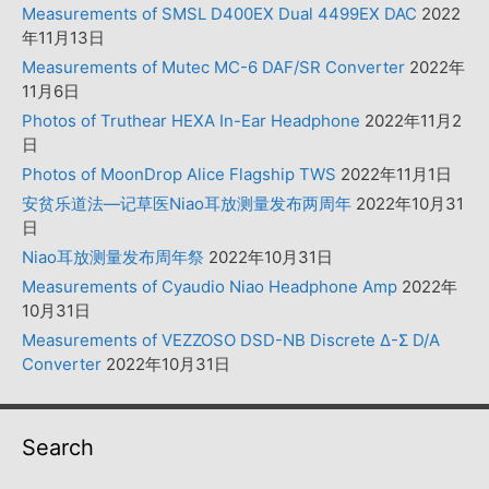
Measurements of SMSL D400EX Dual 4499EX DAC
2022
年11月13日
Measurements of Mutec MC-6 DAF/SR Converter
2022年
11月6日
Photos of Truthear HEXA In-Ear Headphone
2022年11月2
日
Photos of MoonDrop Alice Flagship TWS
2022年11月1日
安贫乐道法—记草医Niao耳放测量发布两周年
2022年10月31
日
Niao耳放测量发布周年祭
2022年10月31日
Measurements of Cyaudio Niao Headphone Amp
2022年
10月31日
Measurements of VEZZOSO DSD-NB Discrete Δ-Σ D/A
Converter
2022年10月31日
Search