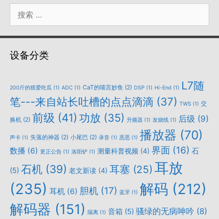
搜
索：
设备分类
L7随
CaT的喵言妙鱼
(2)
200斤的猹爱吃瓜
(1)
ADC
(1)
DSP
(1)
Hi-End
(1)
笔---来自站长吐槽的点点滴滴
(37)
交
TWS
(1)
前级
(41)
功放
(35)
后级
(9)
换机
(2)
升频器
(1)
发烧线
(1)
播放器
(70)
失落的神器
(2)
小尾巴
(2)
声卡
(1)
录音
(1)
恶恶
(1)
界面
(16)
数播
(6)
石
测量科普视频
(4)
更正公告
(1)
洛阳铲
(1)
耳放
石机
(39)
耳塞
(25)
(5)
老文新读
(4)
(235)
解码
(212)
胆机
(17)
耳机
(6)
蓝牙
(1)
解码器
(151)
骚绿的无病呻吟
(8)
音箱
(5)
隔离
(1)