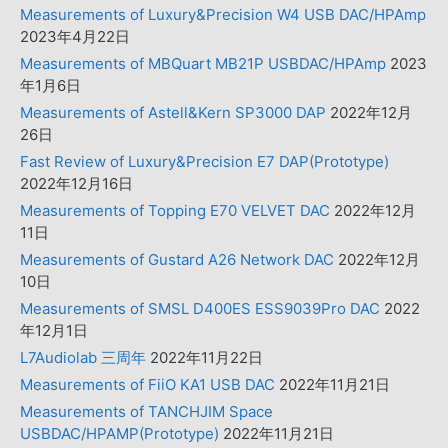
Measurements of Luxury&Precision W4 USB DAC/HPAmp
2023年4月22日
Measurements of MBQuart MB21P USBDAC/HPAmp
2023
年1月6日
Measurements of Astell&Kern SP3000 DAP
2022年12月
26日
Fast Review of Luxury&Precision E7 DAP(Prototype)
2022年12月16日
Measurements of Topping E70 VELVET DAC
2022年12月
11日
Measurements of Gustard A26 Network DAC
2022年12月
10日
Measurements of SMSL D400ES ESS9039Pro DAC
2022
年12月1日
L7Audiolab 三周年
2022年11月22日
Measurements of FiiO KA1 USB DAC
2022年11月21日
Measurements of TANCHJIM Space
USBDAC/HPAMP(Prototype)
2022年11月21日