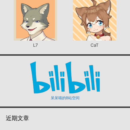
L7
CaT
呆呆喵的B站空间
近期文章