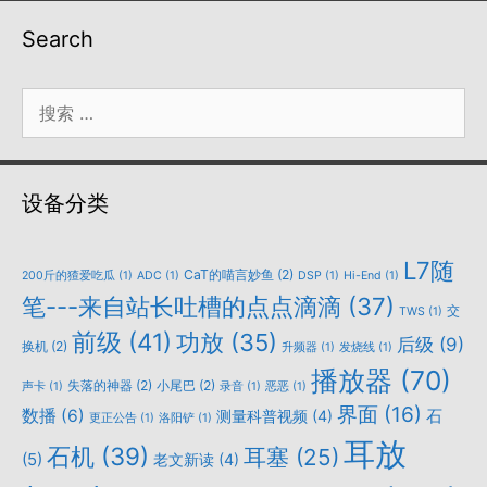
Search
搜
索：
设备分类
L7随
CaT的喵言妙鱼
(2)
200斤的猹爱吃瓜
(1)
ADC
(1)
DSP
(1)
Hi-End
(1)
笔---来自站长吐槽的点点滴滴
(37)
交
TWS
(1)
前级
(41)
功放
(35)
后级
(9)
换机
(2)
升频器
(1)
发烧线
(1)
播放器
(70)
失落的神器
(2)
小尾巴
(2)
声卡
(1)
录音
(1)
恶恶
(1)
界面
(16)
数播
(6)
石
测量科普视频
(4)
更正公告
(1)
洛阳铲
(1)
耳放
石机
(39)
耳塞
(25)
(5)
老文新读
(4)