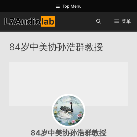
跳
Top Menu
至
内
菜单
容
84岁中美协孙浩群教授
84岁中美协孙浩群教授