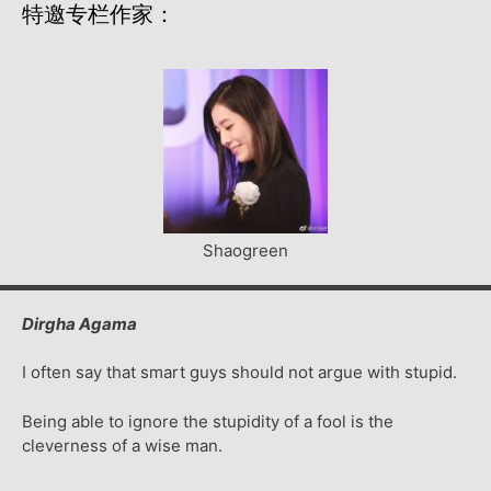
特邀专栏作家：
Shaogreen
Dirgha Agama
I often say that smart guys should not argue with stupid.
Being able to ignore the stupidity of a fool is the
cleverness of a wise man.