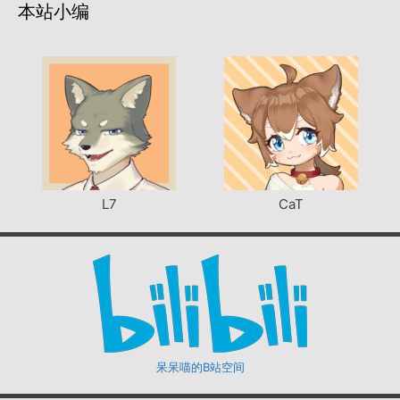
本站小编
L7
CaT
呆呆喵的B站空间