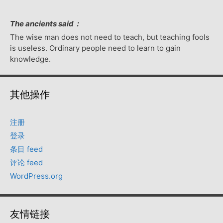
The ancients said：
The wise man does not need to teach, but teaching fools
is useless. Ordinary people need to learn to gain
knowledge.
其他操作
注册
登录
条目 feed
评论 feed
WordPress.org
友情链接