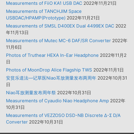
Measurements of FiiO KA1 USB DAC
2022年11月21日
Measurements of TANCHJIM Space
USBDAC/HPAMP(Prototype)
2022年11月21日
Measurements of SMSL D400EX Dual 4499EX DAC
2022
年11月13日
Measurements of Mutec MC-6 DAF/SR Converter
2022年
11月6日
Photos of Truthear HEXA In-Ear Headphone
2022年11月2
日
Photos of MoonDrop Alice Flagship TWS
2022年11月1日
安贫乐道法—记草医Niao耳放测量发布两周年
2022年10月31
日
Niao耳放测量发布周年祭
2022年10月31日
Measurements of Cyaudio Niao Headphone Amp
2022年
10月31日
Measurements of VEZZOSO DSD-NB Discrete Δ-Σ D/A
Converter
2022年10月31日