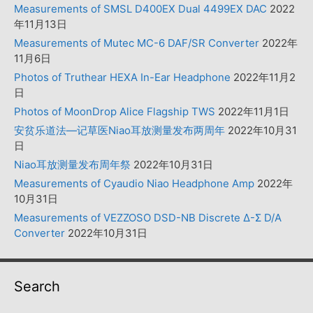
Measurements of SMSL D400EX Dual 4499EX DAC
2022
年11月13日
Measurements of Mutec MC-6 DAF/SR Converter
2022年
11月6日
Photos of Truthear HEXA In-Ear Headphone
2022年11月2
日
Photos of MoonDrop Alice Flagship TWS
2022年11月1日
安贫乐道法—记草医Niao耳放测量发布两周年
2022年10月31
日
Niao耳放测量发布周年祭
2022年10月31日
Measurements of Cyaudio Niao Headphone Amp
2022年
10月31日
Measurements of VEZZOSO DSD-NB Discrete Δ-Σ D/A
Converter
2022年10月31日
Search