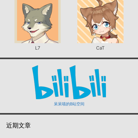
L7
CaT
呆呆喵的B站空间
近期文章