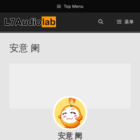
跳
Top Menu
至
内
菜单
容
安意 阑
安意 阑