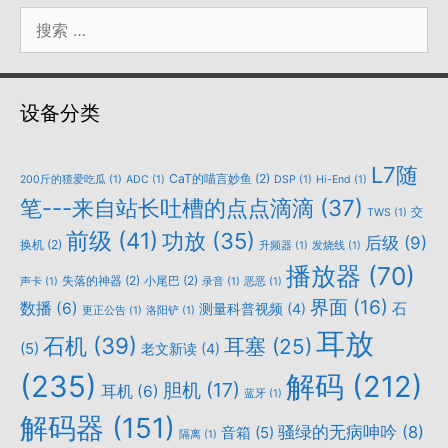
搜
索：
设备分类
L7随
CaT的喵言妙鱼
(2)
200斤的猹爱吃瓜
(1)
ADC
(1)
DSP
(1)
Hi-End
(1)
笔---来自站长吐槽的点点滴滴
(37)
交
TWS
(1)
前级
(41)
功放
(35)
后级
(9)
换机
(2)
升频器
(1)
发烧线
(1)
播放器
(70)
失落的神器
(2)
小尾巴
(2)
声卡
(1)
录音
(1)
恶恶
(1)
界面
(16)
数播
(6)
石
测量科普视频
(4)
更正公告
(1)
洛阳铲
(1)
耳放
石机
(39)
耳塞
(25)
(5)
老文新读
(4)
(235)
解码
(212)
胆机
(17)
耳机
(6)
蓝牙
(1)
解码器
(151)
骚绿的无病呻吟
(8)
音箱
(5)
隔离
(1)