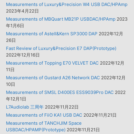
Measurements of Luxury&Precision W4 USB DAC/HPAmp
2023年4月22日
Measurements of MBQuart MB21P USBDAC/HPAmp
2023
年1月6日
Measurements of Astell&Kern SP3000 DAP
2022年12月
26日
Fast Review of Luxury&Precision E7 DAP(Prototype)
2022年12月16日
Measurements of Topping E70 VELVET DAC
2022年12月
11日
Measurements of Gustard A26 Network DAC
2022年12月
10日
Measurements of SMSL D400ES ESS9039Pro DAC
2022
年12月1日
L7Audiolab 三周年
2022年11月22日
Measurements of FiiO KA1 USB DAC
2022年11月21日
Measurements of TANCHJIM Space
USBDAC/HPAMP(Prototype)
2022年11月21日