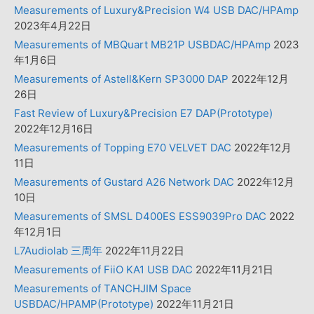
Measurements of Luxury&Precision W4 USB DAC/HPAmp
2023年4月22日
Measurements of MBQuart MB21P USBDAC/HPAmp
2023
年1月6日
Measurements of Astell&Kern SP3000 DAP
2022年12月
26日
Fast Review of Luxury&Precision E7 DAP(Prototype)
2022年12月16日
Measurements of Topping E70 VELVET DAC
2022年12月
11日
Measurements of Gustard A26 Network DAC
2022年12月
10日
Measurements of SMSL D400ES ESS9039Pro DAC
2022
年12月1日
L7Audiolab 三周年
2022年11月22日
Measurements of FiiO KA1 USB DAC
2022年11月21日
Measurements of TANCHJIM Space
USBDAC/HPAMP(Prototype)
2022年11月21日