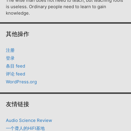
The wise man does not need to teach, but teaching fools
is useless. Ordinary people need to learn to gain
knowledge.
其他操作
注册
登录
条目 feed
评论 feed
WordPress.org
友情链接
Audio Science Review
一个聋人的HiFI基地