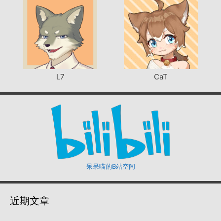
L7
CaT
呆呆喵的B站空间
近期文章