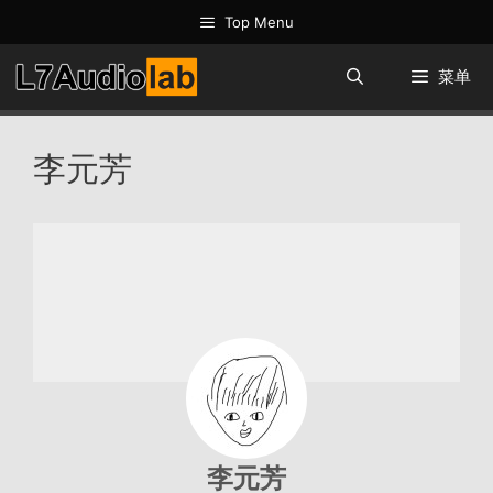
跳
Top Menu
至
内
菜单
容
李元芳
李元芳