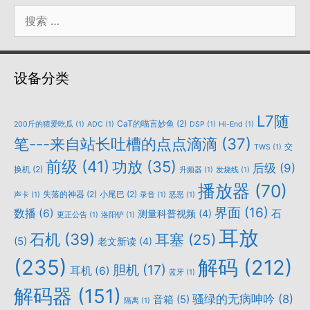
搜
索：
设备分类
L7随
CaT的喵言妙鱼
(2)
200斤的猹爱吃瓜
(1)
ADC
(1)
DSP
(1)
Hi-End
(1)
笔---来自站长吐槽的点点滴滴
(37)
交
TWS
(1)
前级
(41)
功放
(35)
后级
(9)
换机
(2)
升频器
(1)
发烧线
(1)
播放器
(70)
失落的神器
(2)
小尾巴
(2)
声卡
(1)
录音
(1)
恶恶
(1)
界面
(16)
数播
(6)
石
测量科普视频
(4)
更正公告
(1)
洛阳铲
(1)
耳放
石机
(39)
耳塞
(25)
(5)
老文新读
(4)
(235)
解码
(212)
胆机
(17)
耳机
(6)
蓝牙
(1)
解码器
(151)
骚绿的无病呻吟
(8)
音箱
(5)
隔离
(1)