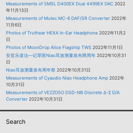
Measurements of SMSL D400EX Dual 4499EX DAC
2022
年11月13日
Measurements of Mutec MC-6 DAF/SR Converter
2022年
11月6日
Photos of Truthear HEXA In-Ear Headphone
2022年11月2
日
Photos of MoonDrop Alice Flagship TWS
2022年11月1日
安贫乐道法—记草医Niao耳放测量发布两周年
2022年10月31
日
Niao耳放测量发布周年祭
2022年10月31日
Measurements of Cyaudio Niao Headphone Amp
2022年
10月31日
Measurements of VEZZOSO DSD-NB Discrete Δ-Σ D/A
Converter
2022年10月31日
Search