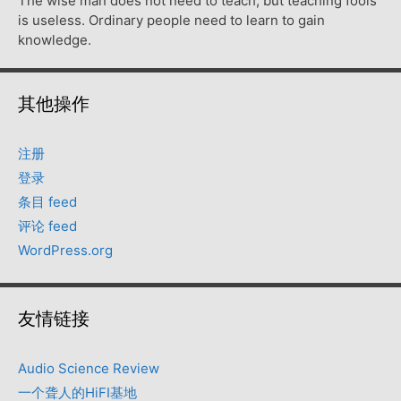
The wise man does not need to teach, but teaching fools
is useless. Ordinary people need to learn to gain
knowledge.
其他操作
注册
登录
条目 feed
评论 feed
WordPress.org
友情链接
Audio Science Review
一个聋人的HiFI基地