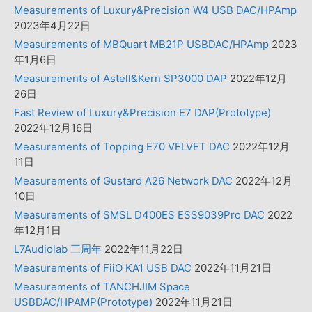
Measurements of Luxury&Precision W4 USB DAC/HPAmp
2023年4月22日
Measurements of MBQuart MB21P USBDAC/HPAmp
2023
年1月6日
Measurements of Astell&Kern SP3000 DAP
2022年12月
26日
Fast Review of Luxury&Precision E7 DAP(Prototype)
2022年12月16日
Measurements of Topping E70 VELVET DAC
2022年12月
11日
Measurements of Gustard A26 Network DAC
2022年12月
10日
Measurements of SMSL D400ES ESS9039Pro DAC
2022
年12月1日
L7Audiolab 三周年
2022年11月22日
Measurements of FiiO KA1 USB DAC
2022年11月21日
Measurements of TANCHJIM Space
USBDAC/HPAMP(Prototype)
2022年11月21日