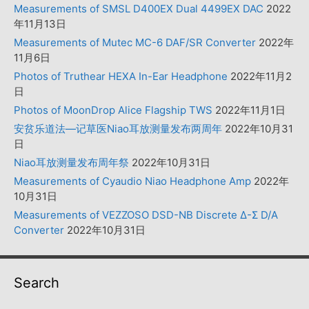
Measurements of SMSL D400EX Dual 4499EX DAC
2022
年11月13日
Measurements of Mutec MC-6 DAF/SR Converter
2022年
11月6日
Photos of Truthear HEXA In-Ear Headphone
2022年11月2
日
Photos of MoonDrop Alice Flagship TWS
2022年11月1日
安贫乐道法—记草医Niao耳放测量发布两周年
2022年10月31
日
Niao耳放测量发布周年祭
2022年10月31日
Measurements of Cyaudio Niao Headphone Amp
2022年
10月31日
Measurements of VEZZOSO DSD-NB Discrete Δ-Σ D/A
Converter
2022年10月31日
Search