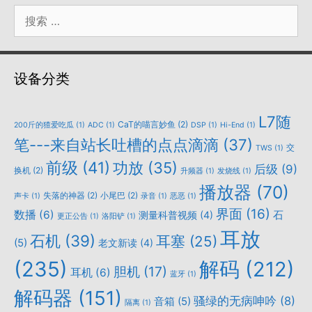
搜
索：
设备分类
L7随
CaT的喵言妙鱼
(2)
200斤的猹爱吃瓜
(1)
ADC
(1)
DSP
(1)
Hi-End
(1)
笔---来自站长吐槽的点点滴滴
(37)
交
TWS
(1)
前级
(41)
功放
(35)
后级
(9)
换机
(2)
升频器
(1)
发烧线
(1)
播放器
(70)
失落的神器
(2)
小尾巴
(2)
声卡
(1)
录音
(1)
恶恶
(1)
界面
(16)
数播
(6)
石
测量科普视频
(4)
更正公告
(1)
洛阳铲
(1)
耳放
石机
(39)
耳塞
(25)
(5)
老文新读
(4)
(235)
解码
(212)
胆机
(17)
耳机
(6)
蓝牙
(1)
解码器
(151)
骚绿的无病呻吟
(8)
音箱
(5)
隔离
(1)