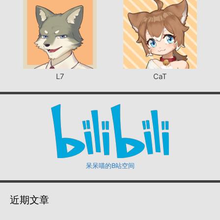
L7
CaT
呆呆喵的B站空间
近期文章